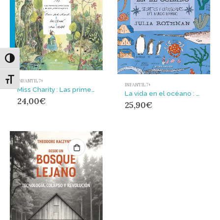
Alternar alto contraste
Alternar tamaño de letra
INFANTIL 7+
INFANTIL 7+
Miss Charity : Las primeras aventuras de una joven dibujante
La vida en el océano : Secretos y curiosidades del mundo marino
24,00
€
25,90
€