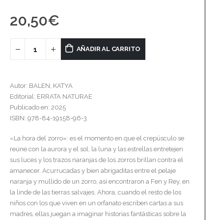
20,50
€
AÑADIR AL CARRITO
Autor: BALEN, KATYA
Editorial: ERRATA NATURAE
Publicado en: 2025
ISBN: 978-84-19158-96-3
«La hora del zorro»: es el momento en que el crepúsculo se
reúne con la aurora y el sol, la luna y las estrellas entretejen
sus luces y los trazos naranjas de los zorros brillan contra el
amanecer. Acurrucadas y bien abrigaditas entre el pelaje
naranja y mullido de un zorro, así encontraron a Fen y Rey, en
la linde de las tierras salvajes. Ahora, cuando el resto de los
niños con los que viven en un orfanato escriben cartas a sus
madres, ellas juegan a imaginar historias fantásticas sobre la