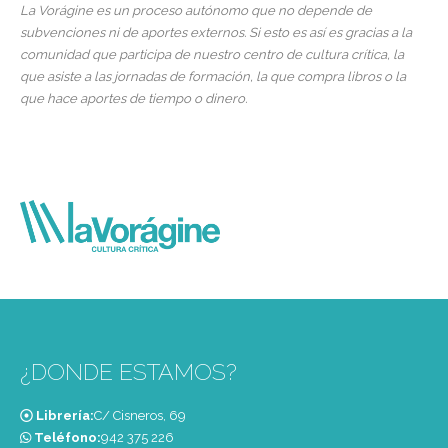
La Vorágine es un proceso autónomo que no depende de
subvenciones ni de aportes externos. Si esto es así es gracias a la
comunidad que participa de nuestro centro de cultura crítica, la
que asiste a las jornadas de formación, la que compra libros o la
que hace aportes de tiempo o dinero.
¿DONDE ESTAMOS?
Librería:
C/ Cisneros, 69
Teléfono:
‭942 375 226‬