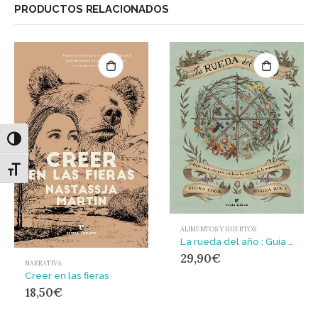
PRODUCTOS RELACIONADOS
Alternar alto contraste
Alternar tamaño de letra
ALIMENTOS Y HUERTOS
La rueda del año : Guía ilustrada para celebrar los ritmos de la naturaleza
29,90
€
NARRATIVA
Creer en las fieras
18,50
€