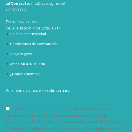
Contacto:
info@lavoragine.net
HORARIOS
De lunes a viernes
de 10 a 13:30h. y de 17:30 a 21h.
Política de privacidad
Condiciones de contratación
Pago seguro
Atención a la usuaria
¿Donde estamos?
Suscribirse a nuestro boletín semanal
Acepto
condiciones y términos
Su dirección de correo
electrónico solo se utiliza para enviarle nuestro boletín
informativo e información sobre las actividades de la Vorágine.
Puede usar el enlace para cancelar la suscripción incluido en el