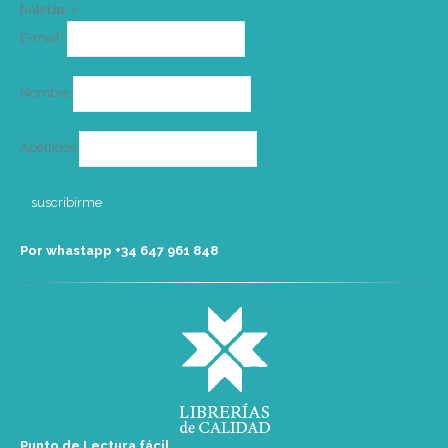
boletín. >
Correo
E-mail*
electrónico
Nombre
Apellidos
Por whastapp +34 ‭647 961 848‬
Punto de Lectura fácil