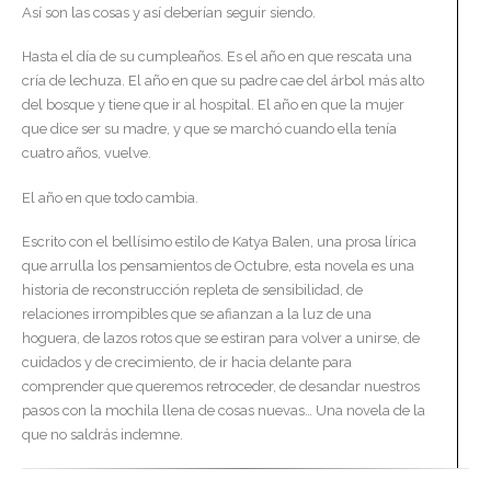
Así son las cosas y así deberían seguir siendo.
Hasta el día de su cumpleaños. Es el año en que rescata una
cría de lechuza. El año en que su padre cae del árbol más alto
del bosque y tiene que ir al hospital. El año en que la mujer
que dice ser su madre, y que se marchó cuando ella tenía
cuatro años, vuelve.
El año en que todo cambia.
Escrito con el bellísimo estilo de Katya Balen, una prosa lírica
que arrulla los pensamientos de Octubre, esta novela es una
historia de reconstrucción repleta de sensibilidad, de
relaciones irrompibles que se afianzan a la luz de una
hoguera, de lazos rotos que se estiran para volver a unirse, de
cuidados y de crecimiento, de ir hacia delante para
comprender que queremos retroceder, de desandar nuestros
pasos con la mochila llena de cosas nuevas… Una novela de la
que no saldrás indemne.