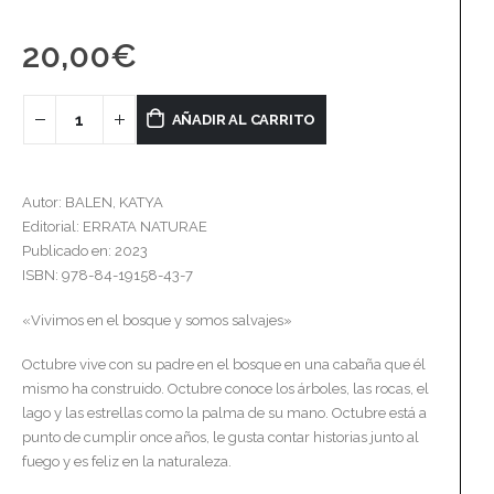
20,00
€
AÑADIR AL CARRITO
Autor: BALEN, KATYA
Editorial: ERRATA NATURAE
Publicado en: 2023
ISBN: 978-84-19158-43-7
«Vivimos en el bosque y somos salvajes»
Octubre vive con su padre en el bosque en una cabaña que él
mismo ha construido. Octubre conoce los árboles, las rocas, el
lago y las estrellas como la palma de su mano. Octubre está a
punto de cumplir once años, le gusta contar historias junto al
fuego y es feliz en la naturaleza.