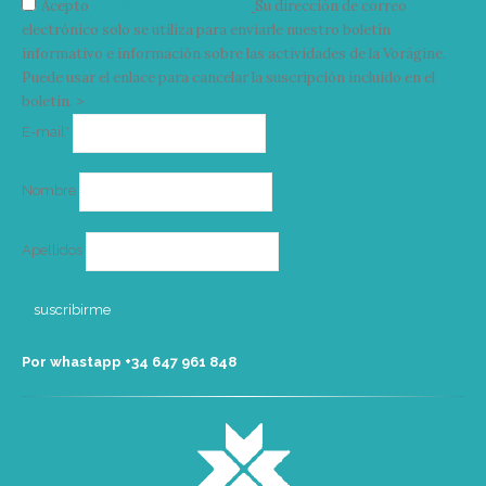
Acepto
condiciones y términos
Su dirección de correo
electrónico solo se utiliza para enviarle nuestro boletín
informativo e información sobre las actividades de la Vorágine.
Puede usar el enlace para cancelar la suscripción incluido en el
boletín. >
Correo
E-mail*
electrónico
Nombre
Apellidos
Por whastapp +34 ‭647 961 848‬