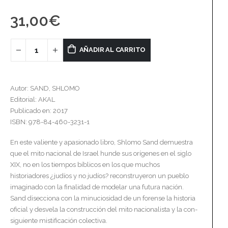
31,00
€
AÑADIR AL CARRITO
Autor: SAND, SHLOMO
Editorial: AKAL
Publicado en: 2017
ISBN: 978-84-460-3231-1
En este valiente y apasionado libro, Shlomo Sand demuestra
que el mito nacional de Israel hunde sus orígenes en el siglo
XIX, no en los tiempos bíblicos en los que muchos
historiadores ¿judíos y no judíos? reconstruyeron un pueblo
imaginado con la finalidad de modelar una futura nación.
Sand disecciona con la minuciosidad de un forense la historia
oficial y desvela la construcción del mito nacionalista y la con­
siguiente mistificación colectiva.