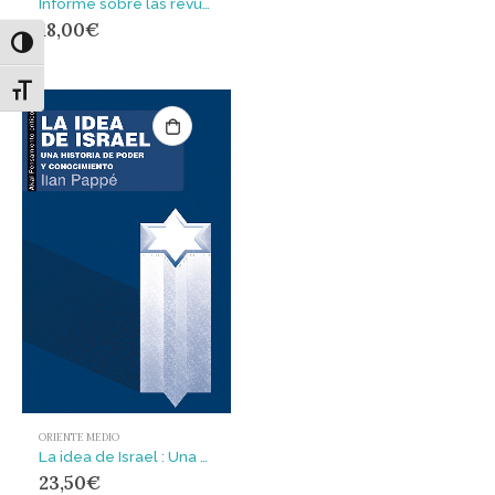
Informe sobre las revueltas árabes : Túnez, Egipto, Yemen, Bahréin, Libia y Siria
18,00
€
Alternar alto contraste
Alternar tamaño de letra
ORIENTE MEDIO
La idea de Israel : Una historia de poder y conocimiento
23,50
€