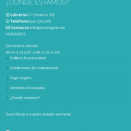
¿DONDE ESTAMOS?
Librería:
C/ Cisneros, 69
Teléfono:
‭942 375 226‬
Contacto:
info@lavoragine.net
HORARIOS
De lunes a viernes
de 10 a 13:30h. y de 17:30 a 21h.
Política de privacidad
Condiciones de contratación
Pago seguro
Atención a la usuaria
¿Donde estamos?
Suscribirse a nuestro boletín semanal