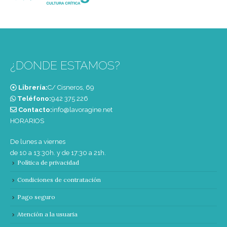
¿DONDE ESTAMOS?
Librería:
C/ Cisneros, 69
Teléfono:
‭942 375 226‬
Contacto:
info@lavoragine.net
HORARIOS
De lunes a viernes
de 10 a 13:30h. y de 17:30 a 21h.
Política de privacidad
Condiciones de contratación
Pago seguro
Atención a la usuaria