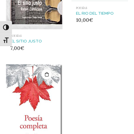
POESÍAS
EL RIO DEL TIEMPO
10,00
€
Alternar alto contraste
POESÍAS
Alternar tamaño de letra
EL SITIO JUSTO
7,00
€