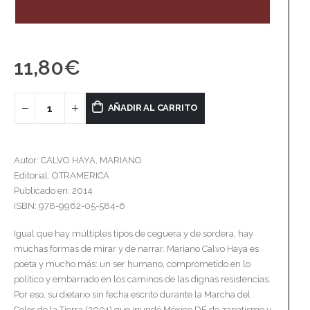
11,80
€
AÑADIR AL CARRITO
Autor: CALVO HAYA, MARIANO
Editorial: OTRAMERICA
Publicado en: 2014
ISBN: 978-9962-05-584-6
Igual que hay múltiples tipos de ceguera y de sordera, hay
muchas formas de mirar y de narrar. Mariano Calvo Haya es
poeta y mucho más: un ser humano, comprometido en lo
político y embarrado en los caminos de las dignas resistencias.
Por eso, su dietario sin fecha escrito durante la Marcha del
Color de la Tierra (2001) que inundó México DF de zapatismo y