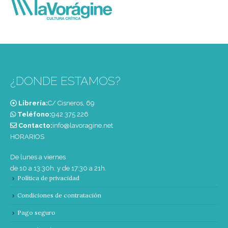
¿DONDE ESTAMOS?
Librería:
C/ Cisneros, 69
Teléfono:
‭942 375 226‬
Contacto:
info@lavoragine.net
HORARIOS
De lunes a viernes
de 10 a 13:30h. y de 17:30 a 21h.
Política de privacidad
Condiciones de contratación
Pago seguro