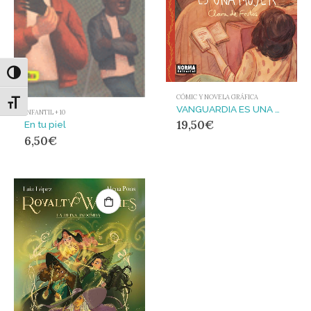
Alternar alto contraste
CÓMIC Y NOVELA GRÁFICA
Alternar tamaño de letra
VANGUARDIA ES UNA MUJER
INFANTIL + 10
19,50
€
En tu piel
6,50
€