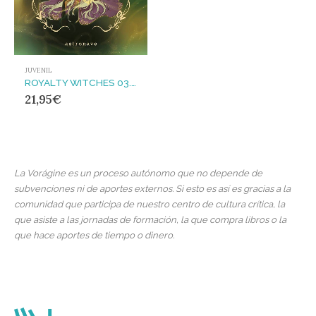
JUVENIL
ROYALTY WITCHES 03. LA REINA INDÓMITA
21,95
€
La Vorágine es un proceso autónomo que no depende de
subvenciones ni de aportes externos. Si esto es así es gracias a la
comunidad que participa de nuestro centro de cultura crítica, la
que asiste a las jornadas de formación, la que compra libros o la
que hace aportes de tiempo o dinero.