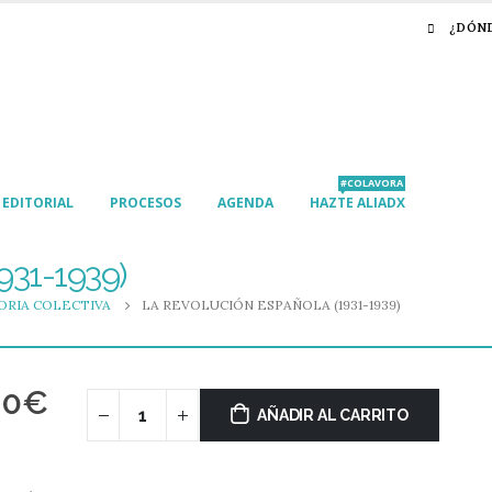
¿DÓN
#COLAVORA
EDITORIAL
PROCESOS
AGENDA
HAZTE ALIADX
931-1939)
RIA COLECTIVA
LA REVOLUCIÓN ESPAÑOLA (1931-1939)
00
€
AÑADIR AL CARRITO