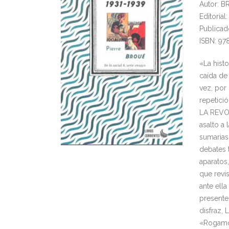
Autor: B
Editoria
Publicad
ISBN: 97
«La histo
caída de 
vez, por
repetició
LA REVOL
asalto a 
sumarias 
debates t
aparatos,
que revi
ante ell
presente
disfraz
«Rogamos