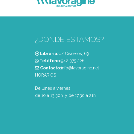
¿DONDE ESTAMOS?
Librería:
C/ Cisneros, 69
Teléfono:
‭942 375 226‬
Contacto:
info@lavoragine.net
HORARIOS
De lunes a viernes
de 10 a 13:30h. y de 17:30 a 21h.