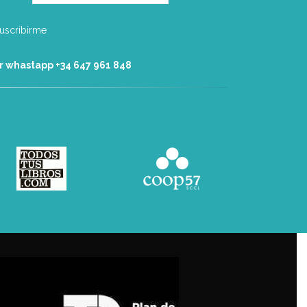
r whastapp +34 ‭647 961 848‬