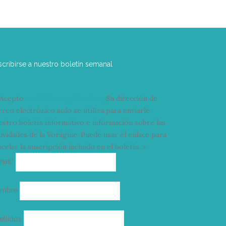
scribirse a nuestro boletín semanal
Acepto
condiciones y términos
Su dirección de
rreo electrónico solo se utiliza para enviarle
estro boletín informativo e información sobre las
tividades de la Vorágine. Puede usar el enlace para
celar la suscripción incluido en el boletín. >
Correo
mail*
electrónico
ombre
ellidos