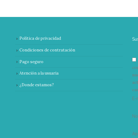
Política de privacidad
Su
Condiciones de contratación
Pago seguro
co
Atención a la usuaria
nu
ac
¿Donde estamos?
can
E-
N
Ap