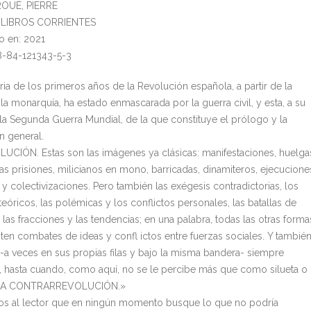
ROUÉ, PIERRE
l: LIBROS CORRIENTES
o en: 2021
8-84-121343-5-3
ria de los primeros años de la Revolución española, a partir de la
la monarquía, ha estado enmascarada por la guerra civil, y esta, a su
 la Segunda Guerra Mundial, de la que constituye el prólogo y la
n general.
UCIÓN. Estas son las imágenes ya clásicas: manifestaciones, huelga
las prisiones, milicianos en mono, barricadas, dinamiteros, ejecucione
y colectivizaciones. Pero también las exégesis contradictorias, los
eóricos, las polémicas y los conflictos personales, las batallas de
 las fracciones y las tendencias; en una palabra, todas las otras forma
sten combates de ideas y confl ictos entre fuerzas sociales. Y también
a -a veces en sus propias filas y bajo la misma bandera- siempre
, hasta cuando, como aquí, no se le percibe más que como silueta o
, LA CONTRARREVOLUCIÓN.»
 al lector que en ningún momento busque lo que no podría