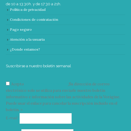
de 10 a 13:30h. y de 17:30 a 21h.
Política de privacidad
Condiciones de contratación
Pago seguro
Atención a la usuaria
¿Donde estamos?
Suscribirse a nuestro boletín semanal
Acepto
condiciones y términos
Su dirección de correo
electrónico solo se utiliza para enviarle nuestro boletín
informativo e información sobre las actividades de la Vorágine.
Puede usar el enlace para cancelar la suscripción incluido en el
boletín. >
Correo
E-mail*
electrónico