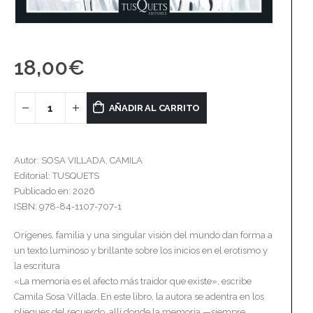
18,00
€
AÑADIR AL CARRITO
Autor: SOSA VILLADA, CAMILA
Editorial: TUSQUETS
Publicado en: 2026
ISBN: 978-84-1107-707-1
Orígenes, familia y una singular visión del mundo dan forma a
un texto luminoso y brillante sobre los inicios en el erotismo y
la escritura
«La memoria es el afecto más traidor que existe», escribe
Camila Sosa Villada. En este libro, la autora se adentra en los
pliegues del recuerdo, allí donde la memoria —siempre