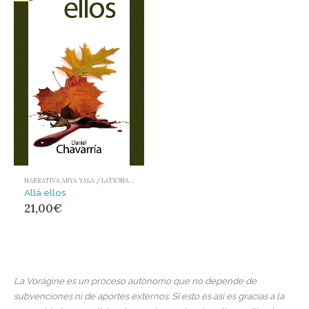
NARRATIVA ABYA YALA / LATIONAMÉRICA Y EL CARIBE
Allá ellos
21,00
€
La Vorágine es un proceso autónomo que no depende de
subvenciones ni de aportes externos. Si esto es así es gracias a la