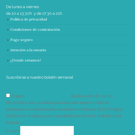
De lunes a viernes
de 10 a 13:30h. y de 17:30 a 21h.
Política de privacidad
Condiciones de contratación
Pago seguro
Atención a la usuaria
¿Donde estamos?
Suscribirse a nuestro boletín semanal
Acepto
condiciones y términos
Su dirección de correo
electrónico solo se utiliza para enviarle nuestro boletín
informativo e información sobre las actividades de la Vorágine.
Puede usar el enlace para cancelar la suscripción incluido en el
boletín. >
Correo
E-mail*