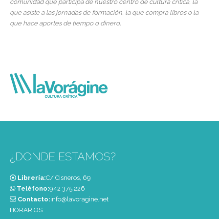
comunidad que participa de nuestro centro de cultura crítica, la
que asiste a las jornadas de formación, la que compra libros o la
que hace aportes de tiempo o dinero.
¿DONDE ESTAMOS?
Librería:
C/ Cisneros, 69
Teléfono:
‭942 375 226‬
Contacto:
info@lavoragine.net
HORARIOS