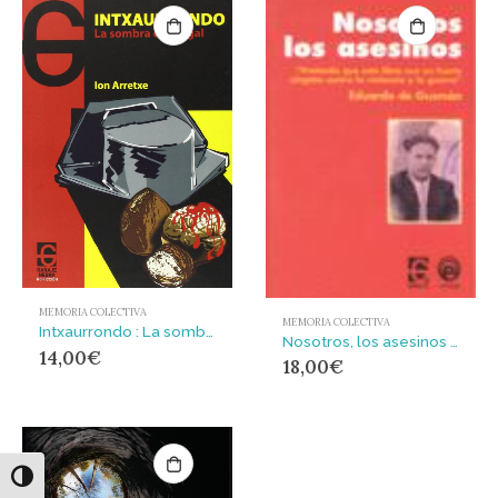
MEMORIA COLECTIVA
MEMORIA COLECTIVA
Intxaurrondo : La sombra del nogal
Nosotros, los asesinos : (memorias de la guerra de España)
14,00
€
18,00
€
Alternar alto contraste