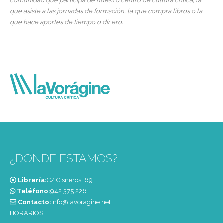
comunidad que participa de nuestro centro de cultura crítica, la
que asiste a las jornadas de formación, la que compra libros o la
que hace aportes de tiempo o dinero.
¿DONDE ESTAMOS?
Librería:
C/ Cisneros, 69
Teléfono:
‭942 375 226‬
Contacto:
info@lavoragine.net
HORARIOS