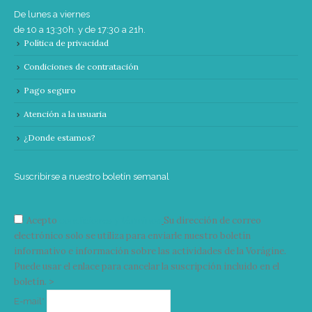
De lunes a viernes
de 10 a 13:30h. y de 17:30 a 21h.
Política de privacidad
Condiciones de contratación
Pago seguro
Atención a la usuaria
¿Donde estamos?
Suscribirse a nuestro boletín semanal
Acepto
condiciones y términos
Su dirección de correo
electrónico solo se utiliza para enviarle nuestro boletín
informativo e información sobre las actividades de la Vorágine.
Puede usar el enlace para cancelar la suscripción incluido en el
boletín. >
Correo
E-mail*
electrónico