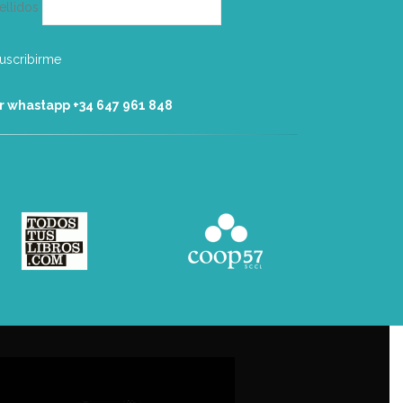
ellidos
r whastapp +34 ‭647 961 848‬