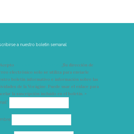
scribirse a nuestro boletín semanal
Acepto
condiciones y términos
Su dirección de
rreo electrónico solo se utiliza para enviarle
estro boletín informativo e información sobre las
tividades de la Vorágine. Puede usar el enlace para
celar la suscripción incluido en el boletín. >
Correo
mail*
electrónico
ombre