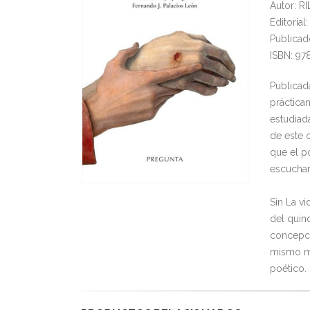
Autor: R
Editoria
Publicad
ISBN: 97
Publicad
práctica
estudiada
de este 
que el p
escuchar
Sin La vi
del quin
concepci
mismo mo
poético.