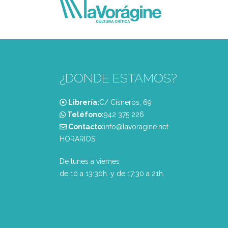
¿DONDE ESTAMOS?
Librería:
C/ Cisneros, 69
Teléfono:
‭942 375 226‬
Contacto:
info@lavoragine.net
HORARIOS
De lunes a viernes
de 10 a 13:30h. y de 17:30 a 21h.