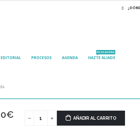
¿DÓN
#COLAVORA
EDITORIAL
PROCESOS
AGENDA
HAZTE ALIADX
RÍA
00
€
AÑADIR AL CARRITO