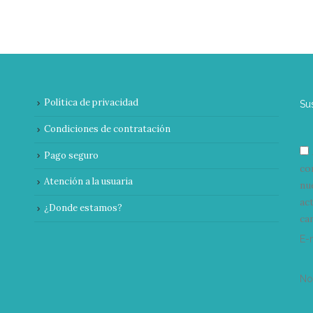
Política de privacidad
Su
Condiciones de contratación
Pago seguro
co
Atención a la usuaria
nu
ac
¿Donde estamos?
can
E-
N