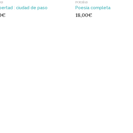
AS
POESÍAS
ibertad : ciudad de paso
Poesía completa
0
€
18,00
€