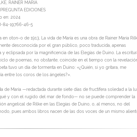
ILKE, RAINER MARIA
l: PREGUNTA EDICIONES
o en: 2024
8-84-19766-46-5
a en oton~o de 1913, La vida de María es una obra de Rainer Maria Ril
mente desconocida por el gran público, poco traducida, apenas
 y eclipsada por la magnificencia de las Elegías de Duino. La escritur
ciclo de poemas, no obstante, coincide en el tiempo con la revelació
oeta tuvo un día de tormenta en Duino: «¿Quién, si yo gritara, me
ía entre los coros de los ángeles?».
da de María —redactada durante siete días de fructífera soledad a la l
qué y con el rugido del mar de fondo— no se puede comprender la
ón angelical de Rilke en las Elegías de Duino, o, al menos, no del
do, pues ambos libros nacen de las dos voces de un mismo alient