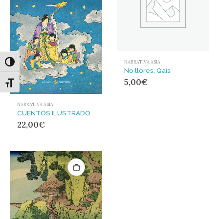
NARRATIVA ASIA
Alternar alto contraste
No llores, Qais
5,00
€
Alternar tamaño de letra
NARRATIVA ASIA
CUENTOS ILUSTRADOS JAPONESES
22,00
€