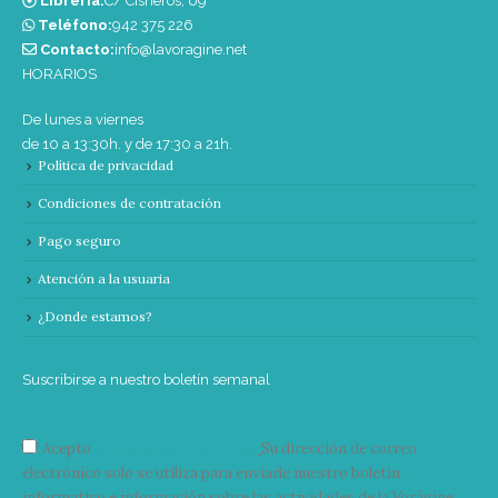
Librería:
C/ Cisneros, 69
Teléfono:
‭942 375 226‬
Contacto:
info@lavoragine.net
HORARIOS
De lunes a viernes
de 10 a 13:30h. y de 17:30 a 21h.
Política de privacidad
Condiciones de contratación
Pago seguro
Atención a la usuaria
¿Donde estamos?
Suscribirse a nuestro boletín semanal
Acepto
condiciones y términos
Su dirección de correo
electrónico solo se utiliza para enviarle nuestro boletín
informativo e información sobre las actividades de la Vorágine.