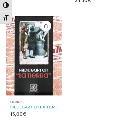
24,50
€
Alternar alto contraste
Alternar tamaño de letra
CRÓNICAS
HILDEGART EN LA TIERRA
15,00
€