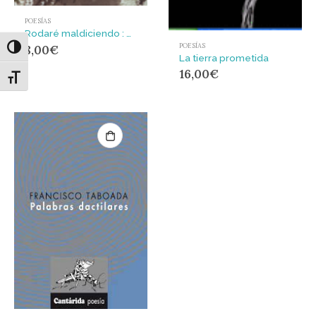
POESÍAS
Rodaré maldiciendo : poemas y arte callejero
POESÍAS
8,00
€
Alternar alto contraste
La tierra prometida
16,00
€
Alternar tamaño de letra