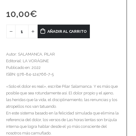
10,00
€
AÑADIR AL CARRITO
Autor: SALAMANCA, PILAR
Editorial: LA VORÁGINE
Publicado en: 2022
ISBN: 978-84-124766-7-5
«Solo el dolor es real», escribe Pilar Salamanca. Y es más que
posible que sea rotundamente así. El dolor propio y el ajeno,
las heridas que la vida, el disciplinamiento, las renuncias y los
atropellos nos van tatuando.
En este sistema basado en la felicidad simulada que elimina la
referencia del dolor, los versos de Las horas lentas son brújula
interna que logra hablar desde el yo más consciente del
nosotros más camuflado.