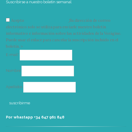
Suscribirse a nuestro boletín semanal
Acepto
condiciones y términos
Su dirección de correo
electrónico solo se utiliza para enviarle nuestro boletín
informativo e información sobre las actividades de la Vorágine.
Puede usar el enlace para cancelar la suscripción incluido en el
boletín. >
Correo
E-mail*
electrónico
Nombre
Apellidos
Por whastapp +34 ‭647 961 848‬