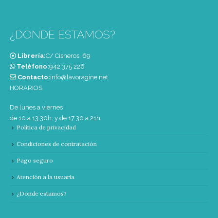
¿DONDE ESTAMOS?
Librería:
C/ Cisneros, 69
Teléfono:
‭942 375 226‬
Contacto:
info@lavoragine.net
HORARIOS
De lunes a viernes
de 10 a 13:30h. y de 17:30 a 21h.
Política de privacidad
Condiciones de contratación
Pago seguro
Atención a la usuaria
¿Donde estamos?