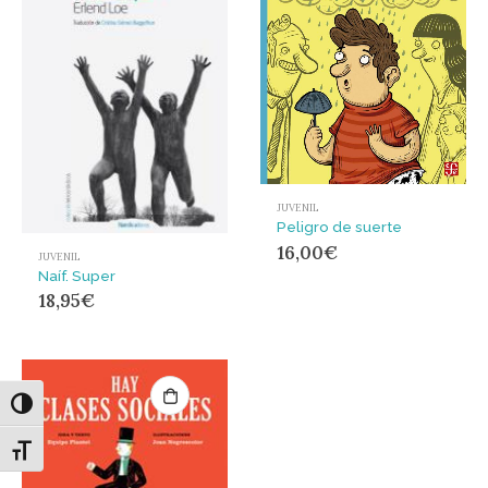
JUVENIL
Peligro de suerte
16,00
€
JUVENIL
Naíf. Super
18,95
€
Alternar alto contraste
Alternar tamaño de letra