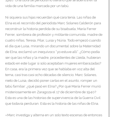
1940. Una obra de periodismo literario que se adentra en la
vida de una familia marcada por un tabú.
Ni siquiera sus hijas recuerdan qué cara tenía. Las niñas de
Elna es el recorrido del periodista Marc Solanes Calderón para
reconstruir la historia perdida de su bisabuela, María Ferrer
Ferrer, sombrera de profesión y militante comunista, madre de
cuatro niñas, Teresa, Pilar, Luisa y Núria. Todo empezó cuando
el día que Luisa, mirando un documental sobre la Maternidad
de Elna, exclamó un inequívoco “yo estuve allí”. ¿Cómo podía
ser que las niñas y la madre, procedientes de Lleida, hubieran
estado en este lugar si solo aceptaban mujeres embarazadas?
En casa, era la primera vez que se hablaba en voz alta del
tema, casi tras casi ocho décadas de silencio. Marc Solanes,
nieto de Luisa, decidió poner cartas en el asunto, romper un
tabú familiar: ¿qué pasó en Elna? ¿Por qué María Ferrer murió
misteriosamente en Zaragoza el 17 de diciembre de 1940?
Esta es una de las historias de supervivencia de la Guerra Civil
que todavía perduran. Esta es la historia de las niñas de Elna.
«Marc investiga y alterna en un solo texto escenas de entonces