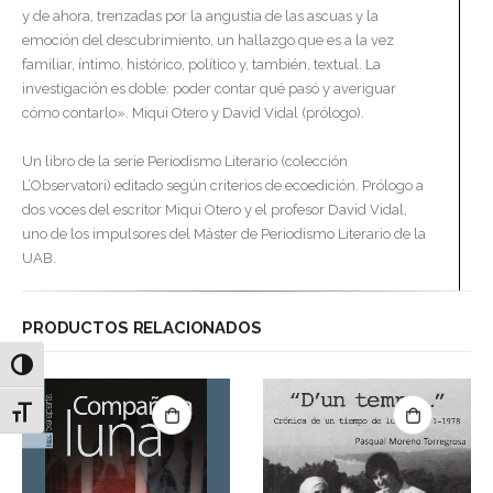
y de ahora, trenzadas por la angustia de las ascuas y la
emoción del descubrimiento, un hallazgo que es a la vez
familiar, íntimo, histórico, político y, también, textual. La
investigación es doble: poder contar qué pasó y averiguar
cómo contarlo». Miqui Otero y David Vidal (prólogo).
Un libro de la serie Periodismo Literario (colección
L’Observatori) editado según criterios de ecoedición. Prólogo a
dos voces del escritor Miqui Otero y el profesor David Vidal,
uno de los impulsores del Máster de Periodismo Literario de la
UAB.
PRODUCTOS RELACIONADOS
Alternar alto contraste
Alternar tamaño de letra