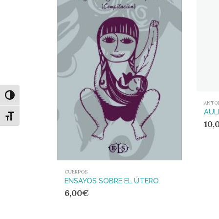
Alternar alto contraste
ANTO
Alternar tamaño de letra
10,
CUERPOS
ENSAYOS SOBRE EL ÚTERO
6,00
€