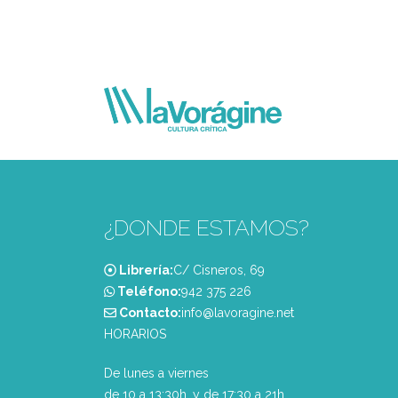
¿DONDE ESTAMOS?
Librería:
C/ Cisneros, 69
Teléfono:
‭942 375 226‬
Contacto:
info@lavoragine.net
HORARIOS
De lunes a viernes
de 10 a 13:30h. y de 17:30 a 21h.