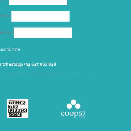
electrónico
ombre
ellidos
r whastapp +34 ‭647 961 848‬