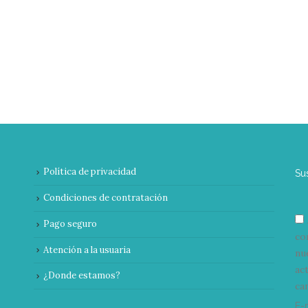
Política de privacidad
Su
Condiciones de contratación
Pago seguro
co
Atención a la usuaria
nu
ac
¿Donde estamos?
can
E-