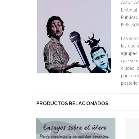
Autor: A
Editoria
Publicad
ISBN: 97
Las anto
las que 
agrupaci
que se r
ciudad, 
parten d
posterio
PRODUCTOS RELACIONADOS