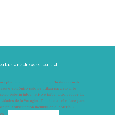
scribirse a nuestro boletín semanal
Acepto
condiciones y términos
Su dirección de
rreo electrónico solo se utiliza para enviarle
estro boletín informativo e información sobre las
tividades de la Vorágine. Puede usar el enlace para
celar la suscripción incluido en el boletín. >
Correo
mail*