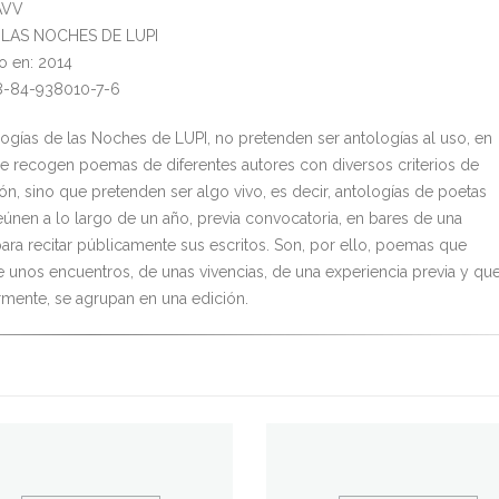
AVV
l: LAS NOCHES DE LUPI
o en: 2014
8-84-938010-7-6
logías de las Noches de LUPI, no pretenden ser antologías al uso, en
se recogen poemas de diferentes autores con diversos criterios de
ón, sino que pretenden ser algo vivo, es decir, antologías de poetas
eúnen a lo largo de un año, previa convocatoria, en bares de una
para recitar públicamente sus escritos. Son, por ello, poemas que
e unos encuentros, de unas vivencias, de una experiencia previa y que
rmente, se agrupan en una edición.