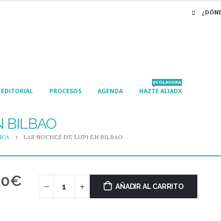
¿DÓN
#COLAVORA
EDITORIAL
PROCESOS
AGENDA
HAZTE ALIADX
N BILBAO
ICA
LAS NOCHES DE LUPI EN BILBAO
00
€
AÑADIR AL CARRITO