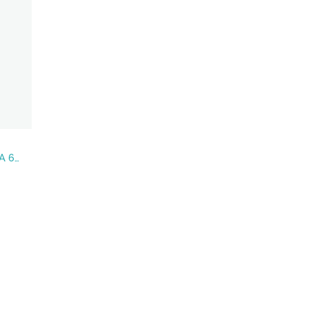
AULLIDO REVISTA DE POESÍA 6/7