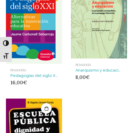
Alternar alto contraste
Alternar tamaño de letra
PEDAGOGÍA
Anarquismo y educación : la propuesta sociopolítica de la pedagogía libertaria
PEDAGOGÍA
Pedagogías del siglo XXI : Alternativas para la innovación educativa
8,00
€
16,00
€