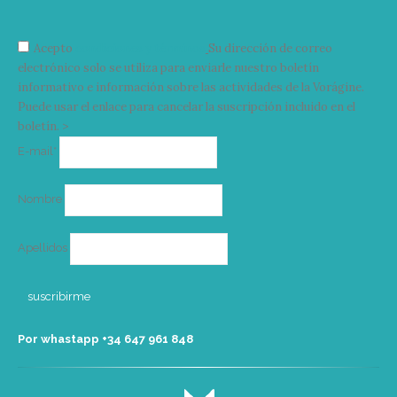
Acepto
condiciones y términos
Su dirección de correo
electrónico solo se utiliza para enviarle nuestro boletín
informativo e información sobre las actividades de la Vorágine.
Puede usar el enlace para cancelar la suscripción incluido en el
boletín. >
Correo
E-mail*
electrónico
Nombre
Apellidos
Por whastapp +34 ‭647 961 848‬