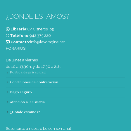
¿DONDE ESTAMOS?
Librería:
C/ Cisneros, 69
Teléfono:
‭942 375 226‬
Contacto:
info@lavoragine.net
HORARIOS
De lunes a viernes
de 10 a 13:30h. y de 17:30 a 21h.
Política de privacidad
Condiciones de contratación
Pago seguro
Atención a la usuaria
¿Donde estamos?
Suscribirse a nuestro boletín semanal