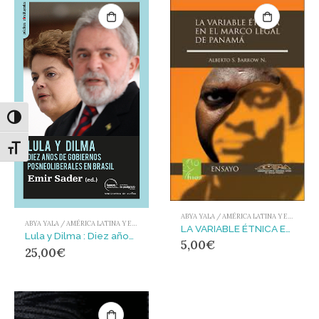
Alternar alto contraste
Alternar tamaño de letra
ABYA YALA / AMÉRICA LATINA Y EL CARIBE
ABYA YALA / AMÉRICA LATINA Y EL CARIBE
LA VARIABLE ÉTNICA EN EL MARCO LEGAL DE PANAMÁ
Lula y Dilma : Diez años de políticas posneoliberales en Brasil
5,00
€
25,00
€