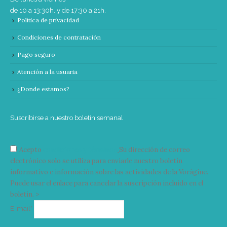
de 10 a 13:30h. y de 17:30 a 21h.
Política de privacidad
Condiciones de contratación
Pago seguro
Atención a la usuaria
¿Donde estamos?
Suscribirse a nuestro boletín semanal
Acepto
condiciones y términos
Su dirección de correo
electrónico solo se utiliza para enviarle nuestro boletín
informativo e información sobre las actividades de la Vorágine.
Puede usar el enlace para cancelar la suscripción incluido en el
boletín. >
Correo
E-mail*
electrónico