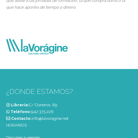
que asiste a las jornadas de formación, la que compra libros o la
que hace aportes de tiempo o dinero.
¿DONDE ESTAMOS?
Librería:
C/ Cisneros, 69
Teléfono:
‭942 375 226‬
Contacto:
info@lavoragine.net
HORARIOS
De lunes a viernes