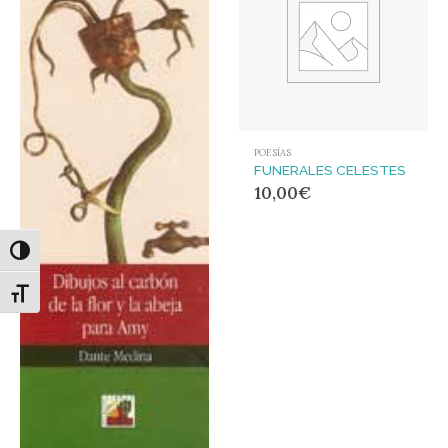
POESÍAS
FUNERALES CELESTES
10,00
€
Alternar alto contraste
Alternar tamaño de letra