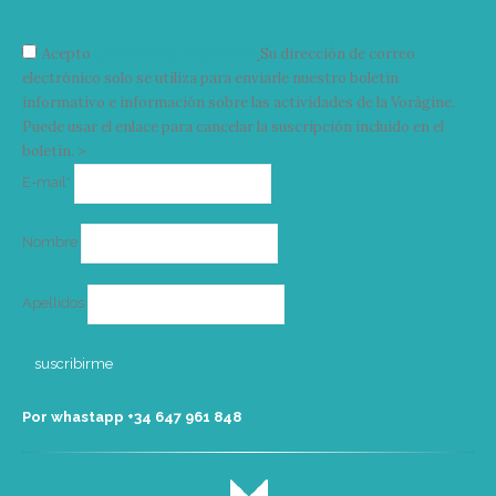
Acepto
condiciones y términos
Su dirección de correo
electrónico solo se utiliza para enviarle nuestro boletín
informativo e información sobre las actividades de la Vorágine.
Puede usar el enlace para cancelar la suscripción incluido en el
boletín. >
Correo
E-mail*
electrónico
Nombre
Apellidos
Por whastapp +34 ‭647 961 848‬