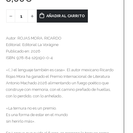
AÑADIR AL CARRITO
Autor: ROJAS MORA, RICARDO
Editorial: Editorial La Vorágine
Publicado en: 2026
ISBN: 978-84-129190-0-4
«(…) el lenguaje también es casa». El autor mexicano Ricardo
Rojas Mora ha ganado el Premio Internacional de Literatura
Antonio Machado 2026 alimentando un fuego poético que
construye con memoria, con el camino preñado de huellas,
con lo perdido, con lo anhelado…
«La ternura no es un premio.
Es una forma de estar en el mundo
sin herirlo más».