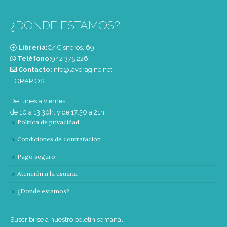
¿DONDE ESTAMOS?
Librería:
C/ Cisneros, 69
Teléfono:
‭942 375 226‬
Contacto:
info@lavoragine.net
HORARIOS
De lunes a viernes
de 10 a 13:30h. y de 17:30 a 21h.
Política de privacidad
Condiciones de contratación
Pago seguro
Atención a la usuaria
¿Donde estamos?
Suscribirse a nuestro boletín semanal