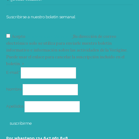
Suscribirse a nuestro boletín semanal
Acepto
condiciones y términos
Su dirección de correo
electrónico solo se utiliza para enviarle nuestro boletín
informativo e información sobre las actividades de la Vorágine.
Puede usar el enlace para cancelar la suscripción incluido en el
boletín. >
Correo
E-mail*
electrónico
Nombre
Apellidos
Por whastapp +34 ‭647 961 848‬