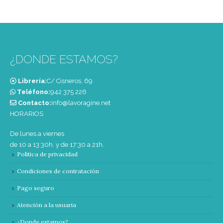
¿DONDE ESTAMOS?
Librería:
C/ Cisneros, 69
Teléfono:
‭942 375 226‬
Contacto:
info@lavoragine.net
HORARIOS
De lunes a viernes
de 10 a 13:30h. y de 17:30 a 21h.
Política de privacidad
Condiciones de contratación
Pago seguro
Atención a la usuaria
¿Donde estamos?