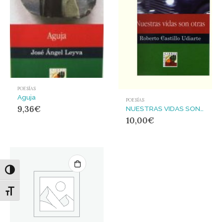
POESÍAS
Aguja
POESÍAS
9,36
€
NUESTRAS VIDAS SON OTRAS
10,00
€
Alternar alto contraste
Alternar tamaño de letra