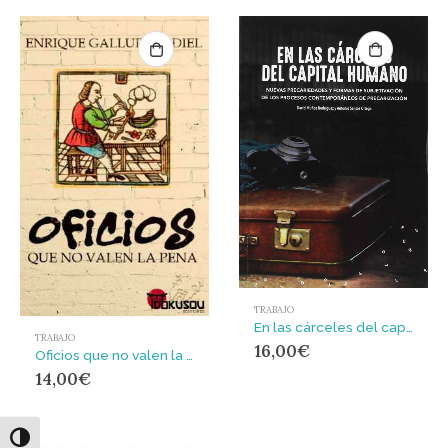
TRABAJO
En las cárceles del capital humano
TRABAJO
16,00
€
Oficios que no valen la pena
14,00
€
Alternar alto contraste