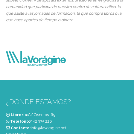
subvenciones ni de aportes externos. Si esto es así es gracias a la
comunidad que participa de nuestro centro de cultura crítica, la
que asiste a las jornadas de formación, la que compra libros o la
que hace aportes de tiempo o dinero.
¿DONDE ESTAMOS?
Librería:
C/ Cisneros, 69
Teléfono:
‭942 375 226‬
Contacto:
info@lavoragine.net