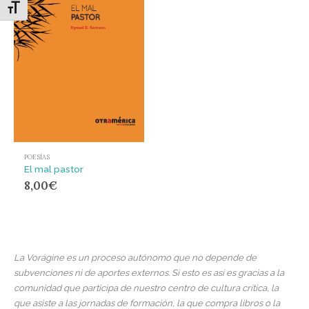
Alternar tamaño de letra
POESÍAS
El mal pastor
8,00
€
La Vorágine es un proceso autónomo que no depende de
subvenciones ni de aportes externos. Si esto es así es gracias a la
comunidad que participa de nuestro centro de cultura crítica, la
que asiste a las jornadas de formación, la que compra libros o la