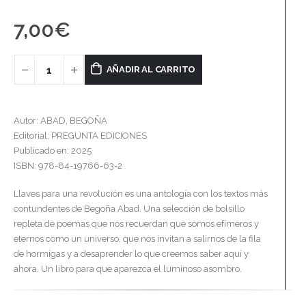
7,00
€
AÑADIR AL CARRITO
Autor: ABAD, BEGOÑA
Editorial: PREGUNTA EDICIONES
Publicado en: 2025
ISBN: 978-84-19766-63-2
Llaves para una revolución es una antología con los textos más
contundentes de Begoña Abad. Una selección de bolsillo
repleta de poemas que nos recuerdan que somos efímeros y
eternos como un universo, que nos invitan a salirnos de la fila
de hormigas y a desaprender lo que creemos saber aquí y
ahora. Un libro para que aparezca el luminoso asombro.