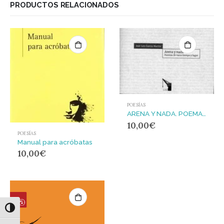
PRODUCTOS RELACIONADOS
POESÍAS
ARENA Y NADA. POEMAS DE VARIO TIEMPO Y LUGAR
10,00
€
POESÍAS
Manual para acróbatas
10,00
€
Alternar alto contraste