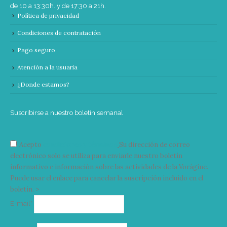
de 10 a 13:30h. y de 17:30 a 21h.
Política de privacidad
Condiciones de contratación
Pago seguro
Atención a la usuaria
¿Donde estamos?
Suscribirse a nuestro boletín semanal
Acepto
condiciones y términos
Su dirección de correo
electrónico solo se utiliza para enviarle nuestro boletín
informativo e información sobre las actividades de la Vorágine.
Puede usar el enlace para cancelar la suscripción incluido en el
boletín. >
Correo
E-mail*
electrónico