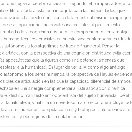
ión que llegan al cerebro a cada milisegundo. «Lo impensado», a lo
a el título, alude a esta terra incognita para las humanidades, que
priorizaron el aspecto consciente de la mente, al mismo tiempo que
a de esas operaciones neuronales inaccesibles al pensamiento.
a ampliada de la cognición nos permite comprender los ensamblajes
os humano-técnicos cruciales en nuestra vida contemporánea (desde
es autónomos a los algoritmos de trading financiero). Pensar la
cia artificial con la perspectiva de una cognición distribuida evita caer
sías apocalípticas que la figuran como una potencial amenaza que
desplazar a la humanidad. En lugar de ver la IA como algo análogo,
 o autónomo a los seres humanos, la perspectiva de Hayles evidenci
osibles de articulación en las que la capacidad diferencial de ambos
echada en una sinergia complementaria. Esta asociación dinámica
a el destino manifiesto antropocentrista del sujeto humanista liberal
ar la naturaleza, y habilita un novedoso marco ético que incluye tod
de actores humanos, computacionales y biológicos, atendiendo a lo
sistémicos y ecológicos de su colaboración.