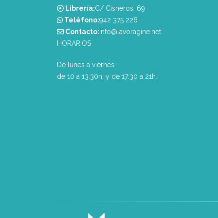
Librería:
C/ Cisneros, 69
Teléfono:
‭942 375 226‬
Contacto:
info@lavoragine.net
HORARIOS
De lunes a viernes
de 10 a 13:30h. y de 17:30 a 21h.