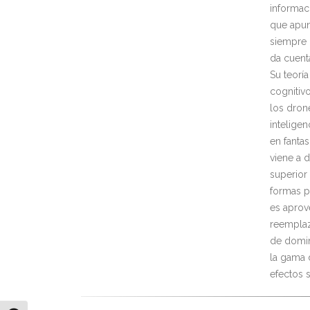
informac
que apunt
siempre 
da cuent
Su teorí
cognitiv
los dron
inteligen
en fanta
viene a 
superior
formas p
es aprov
reemplaz
de domin
la gama 
efectos 