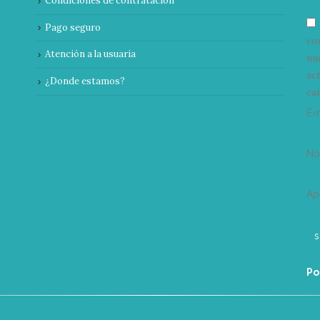
Condiciones de contratación
Pago seguro
co
Atención a la usuaria
nu
ac
¿Donde estamos?
can
E-
N
Ap
Po