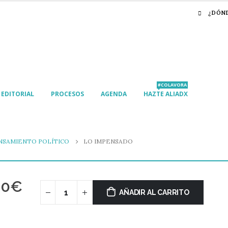
¿DÓN
#COLAVORA
EDITORIAL
PROCESOS
AGENDA
HAZTE ALIADX
NSAMIENTO POLÍTICO
LO IMPENSADO
00
€
AÑADIR AL CARRITO