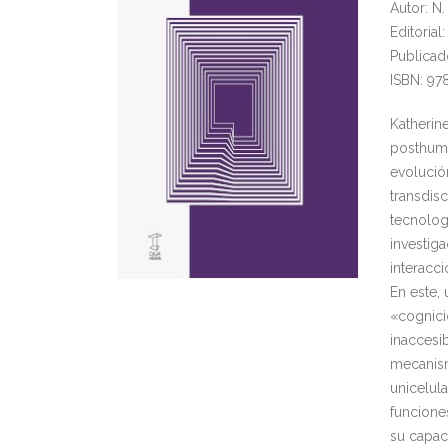
Autor: N
Editoria
Publicad
ISBN: 97
Katherin
posthuma
evolució
transdisc
tecnolog
investig
interacc
En este,
«cognici
inaccesi
mecanism
unicelula
funcione
su capac