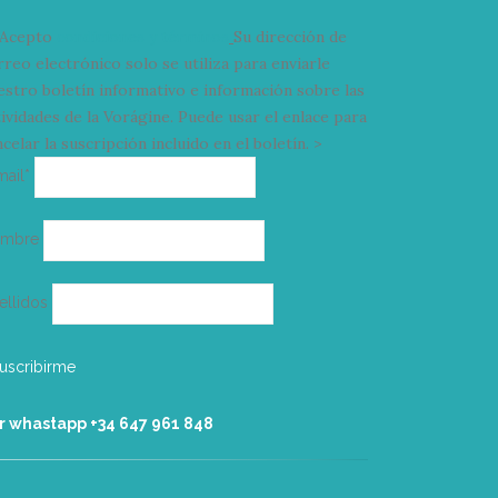
Acepto
condiciones y términos
Su dirección de
rreo electrónico solo se utiliza para enviarle
estro boletín informativo e información sobre las
tividades de la Vorágine. Puede usar el enlace para
celar la suscripción incluido en el boletín. >
Correo
mail*
electrónico
ombre
ellidos
r whastapp +34 ‭647 961 848‬