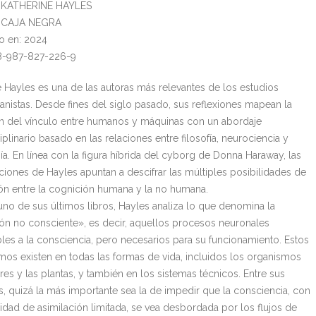
. KATHERINE HAYLES
l: CAJA NEGRA
o en: 2024
8-987-827-226-9
e Hayles es una de las autoras más relevantes de los estudios
nistas. Desde fines del siglo pasado, sus reflexiones mapean la
n del vínculo entre humanos y máquinas con un abordaje
iplinario basado en las relaciones entre filosofía, neurociencia y
ía. En línea con la figura híbrida del cyborg de Donna Haraway, las
aciones de Hayles apuntan a descifrar las múltiples posibilidades de
ión entre la cognición humana y la no humana.
 uno de sus últimos libros, Hayles analiza lo que denomina la
ón no consciente», es decir, aquellos procesos neuronales
bles a la consciencia, pero necesarios para su funcionamiento. Estos
os existen en todas las formas de vida, incluidos los organismos
res y las plantas, y también en los sistemas técnicos. Entre sus
s, quizá la más importante sea la de impedir que la consciencia, con
idad de asimilación limitada, se vea desbordada por los flujos de