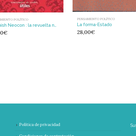
PENSAMIENTO POLÍTICO
MIENTO POLÍTICO
La forma-Estado
Spanish Neocon : la revuelta neoconservadora en la derecha española
28,00
€
00
€
Política de privacidad
Su