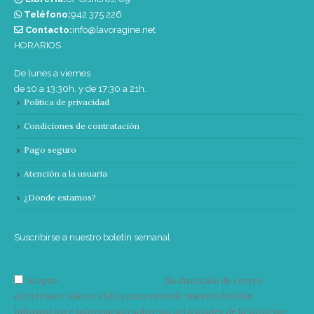
Teléfono:
‭942 375 226‬
Contacto:
info@lavoragine.net
HORARIOS
De lunes a viernes
de 10 a 13:30h. y de 17:30 a 21h.
Política de privacidad
Condiciones de contratación
Pago seguro
Atención a la usuaria
¿Donde estamos?
Suscribirse a nuestro boletín semanal
Acepto
condiciones y términos
Su dirección de correo
electrónico solo se utiliza para enviarle nuestro boletín
informativo e información sobre las actividades de la Vorágine.