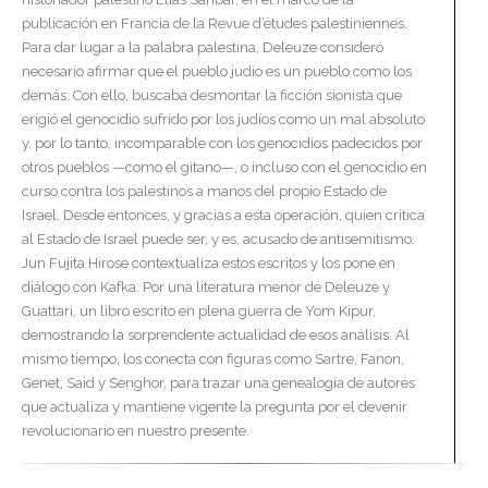
publicación en Francia de la Revue d’études palestiniennes.
Para dar lugar a la palabra palestina, Deleuze consideró
necesario afirmar que el pueblo judío es un pueblo como los
demás. Con ello, buscaba desmontar la ficción sionista que
erigió el genocidio sufrido por los judíos como un mal absoluto
y, por lo tanto, incomparable con los genocidios padecidos por
otros pueblos —como el gitano—, o incluso con el genocidio en
curso contra los palestinos a manos del propio Estado de
Israel. Desde entonces, y gracias a esta operación, quien critica
al Estado de Israel puede ser, y es, acusado de antisemitismo.
Jun Fujita Hirose contextualiza estos escritos y los pone en
diálogo con Kafka. Por una literatura menor de Deleuze y
Guattari, un libro escrito en plena guerra de Yom Kipur,
demostrando la sorprendente actualidad de esos análisis. Al
mismo tiempo, los conecta con figuras como Sartre, Fanon,
Genet, Said y Senghor, para trazar una genealogía de autores
que actualiza y mantiene vigente la pregunta por el devenir
revolucionario en nuestro presente.