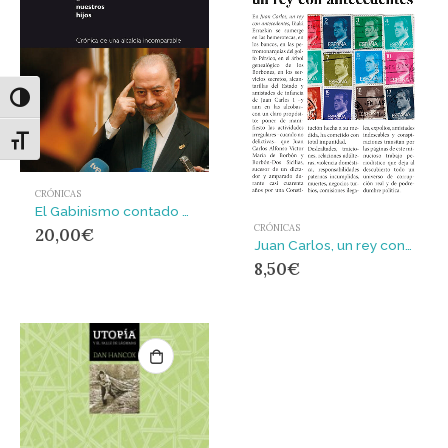
Alternar alto contraste
Alternar tamaño de letra
CRÓNICAS
El Gabinismo contado a nuestros hijos : Crónica de una alcaldía incomparable
CRÓNICAS
20,00
€
Juan Carlos, un rey con antecedentes
8,50
€