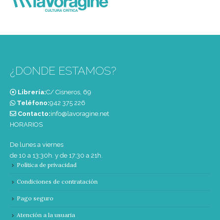
¿DONDE ESTAMOS?
Librería:
C/ Cisneros, 69
Teléfono:
‭942 375 226‬
Contacto:
info@lavoragine.net
HORARIOS
De lunes a viernes
de 10 a 13:30h. y de 17:30 a 21h.
Política de privacidad
Condiciones de contratación
Pago seguro
Atención a la usuaria