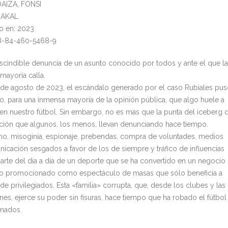
OAIZA, FONSI
: AKAL
o en: 2023
78-84-460-5468-9
scindible denuncia de un asunto conocido por todos y ante el que la
mayoría calla.
s de agosto de 2023, el escándalo generado por el caso Rubiales pu
to, para una inmensa mayoría de la opinión pública, que algo huele a
en nuestro fútbol. Sin embargo, no es más que la punta del iceberg 
ación que algunos, los menos, llevan denunciando hace tiempo.
o, misoginia, espionaje, prebendas, compra de voluntades, medios
icación sesgados a favor de los de siempre y tráfico de influencias
arte del día a día de un deporte que se ha convertido en un negocio
io promocionado como espectáculo de masas que sólo beneficia a
 de privilegiados. Esta «familia» corrupta, que, desde los clubes y las
ones, ejerce su poder sin fisuras, hace tiempo que ha robado el fútbol
onados.