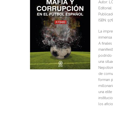
Autor: L
Editorial
Publicad
ISBN: 9
La impre
inmensa 
A finale
manifies
podrido 
una situ
Nepotism
de comun
forman p
millonar
una elite
instituci
los afici