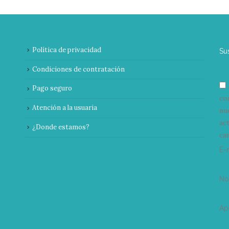
Política de privacidad
Su
Condiciones de contratación
Pago seguro
co
Atención a la usuaria
nu
ac
¿Donde estamos?
can
E-
N
Ap