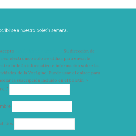
scribirse a nuestro boletín semanal
Acepto
condiciones y términos
Su dirección de
rreo electrónico solo se utiliza para enviarle
estro boletín informativo e información sobre las
tividades de la Vorágine. Puede usar el enlace para
celar la suscripción incluido en el boletín. >
Correo
mail*
electrónico
ombre
ellidos