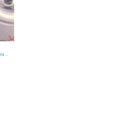
Rastros de Dixan : islamofobia y construcción del enemigo en la era post 11-S