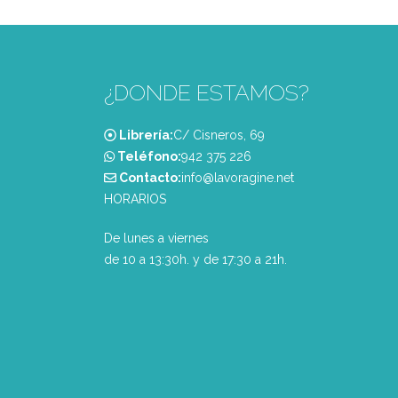
¿DONDE ESTAMOS?
Librería:
C/ Cisneros, 69
Teléfono:
‭942 375 226‬
Contacto:
info@lavoragine.net
HORARIOS
De lunes a viernes
de 10 a 13:30h. y de 17:30 a 21h.