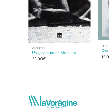
CRÓN
CRÓNICAS
Una juventud en Alemania
12,
22,00
€