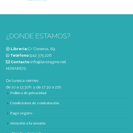
¿DONDE ESTAMOS?
Librería:
C/ Cisneros, 69
Teléfono:
‭942 375 226‬
Contacto:
info@lavoragine.net
HORARIOS
De lunes a viernes
de 10 a 13:30h. y de 17:30 a 21h.
Política de privacidad
Condiciones de contratación
Pago seguro
Atención a la usuaria