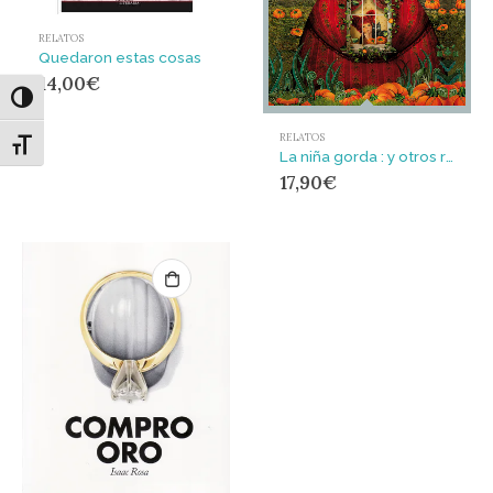
RELATOS
Quedaron estas cosas
14,00
€
Alternar alto contraste
RELATOS
Alternar tamaño de letra
La niña gorda : y otros relatos inquietantes
17,90
€