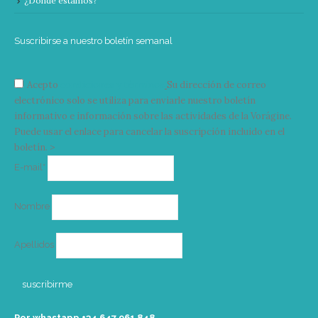
¿Donde estamos?
Suscribirse a nuestro boletín semanal
Acepto
condiciones y términos
Su dirección de correo
electrónico solo se utiliza para enviarle nuestro boletín
informativo e información sobre las actividades de la Vorágine.
Puede usar el enlace para cancelar la suscripción incluido en el
boletín. >
Correo
E-mail*
electrónico
Nombre
Apellidos
Por whastapp +34 ‭647 961 848‬