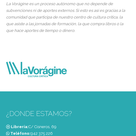
La Vorágine es un proceso autónomo que no depende de
subvenciones ni de aportes externos. Si esto es así es gracias a la
comunidad que participa de nuestro centro de cultura crítica, la
que asiste a las jornadas de formación, la que compra libros o la
que hace aportes de tiempo o dinero.
¿DONDE ESTAMOS?
Librería:
C/ Cisneros, 69
Teléfono:
‭942 375 226‬