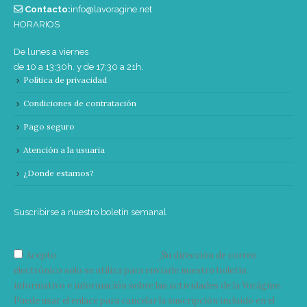
Contacto:
info@lavoragine.net
HORARIOS
De lunes a viernes
de 10 a 13:30h. y de 17:30 a 21h.
Política de privacidad
Condiciones de contratación
Pago seguro
Atención a la usuaria
¿Donde estamos?
Suscribirse a nuestro boletín semanal
Acepto
condiciones y términos
Su dirección de correo
electrónico solo se utiliza para enviarle nuestro boletín
informativo e información sobre las actividades de la Vorágine.
Puede usar el enlace para cancelar la suscripción incluido en el