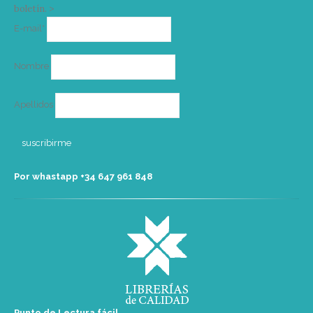
boletín. >
Correo
E-mail*
electrónico
Nombre
Apellidos
Por whastapp +34 ‭647 961 848‬
Punto de Lectura fácil