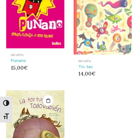
INFANTIL
Punano
INFANTIL
Tic-tac
15,00
€
14,00
€
Alternar alto contraste
Alternar tamaño de letra