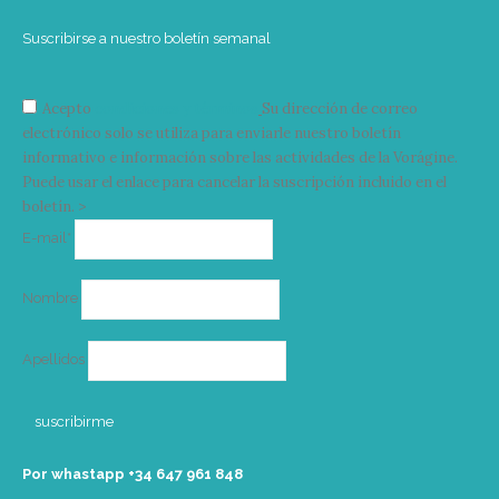
Suscribirse a nuestro boletín semanal
Acepto
condiciones y términos
Su dirección de correo
electrónico solo se utiliza para enviarle nuestro boletín
informativo e información sobre las actividades de la Vorágine.
Puede usar el enlace para cancelar la suscripción incluido en el
boletín. >
Correo
E-mail*
electrónico
Nombre
Apellidos
Por whastapp +34 ‭647 961 848‬