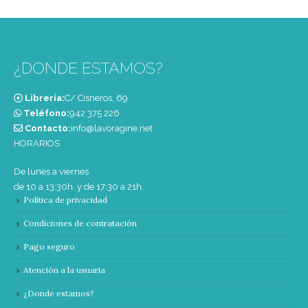
¿DONDE ESTAMOS?
Librería:
C/ Cisneros, 69
Teléfono:
‭942 375 226‬
Contacto:
info@lavoragine.net
HORARIOS
De lunes a viernes
de 10 a 13:30h. y de 17:30 a 21h.
Política de privacidad
Condiciones de contratación
Pago seguro
Atención a la usuaria
¿Donde estamos?