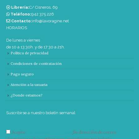
Librería:
C/ Cisneros, 69
Teléfono:
‭942 375 226‬
Contacto:
info@lavoragine.net
HORARIOS
De lunes a viernes
de 10 a 13:30h. y de 17:30 a 21h.
Política de privacidad
Condiciones de contratación
Pago seguro
Atención a la usuaria
¿Donde estamos?
Suscribirse a nuestro boletín semanal
Acepto
condiciones y términos
Su dirección de correo