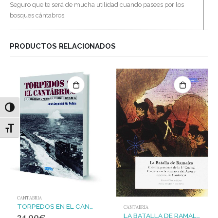
Seguro que te será de mucha utilidad cuando pasees por los
bosques cántabros.
PRODUCTOS RELACIONADOS
Alternar alto contraste
Alternar tamaño de letra
CANTABRIA
TORPEDOS EN EL CANTÁBRICO : LUCHA SUBMARINA EN LA PRIMERA Y LA SEGUNDA GUERRA MUNDIAL
CANTABRIA
LA BATALLA DE RAMALES
24,00
€