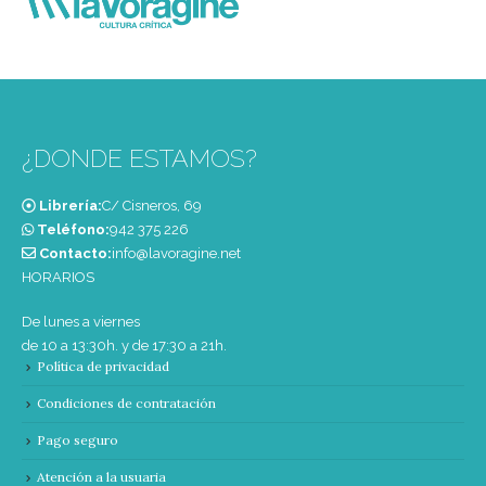
¿DONDE ESTAMOS?
Librería:
C/ Cisneros, 69
Teléfono:
‭942 375 226‬
Contacto:
info@lavoragine.net
HORARIOS
De lunes a viernes
de 10 a 13:30h. y de 17:30 a 21h.
Política de privacidad
Condiciones de contratación
Pago seguro
Atención a la usuaria