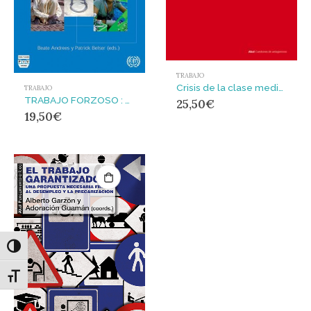
TRABAJO
Crisis de la clase media y posfordismo
TRABAJO
TRABAJO FORZOSO : Coerción y explotación en el mercado laboral
25,50
€
19,50
€
Alternar alto contraste
Alternar tamaño de letra