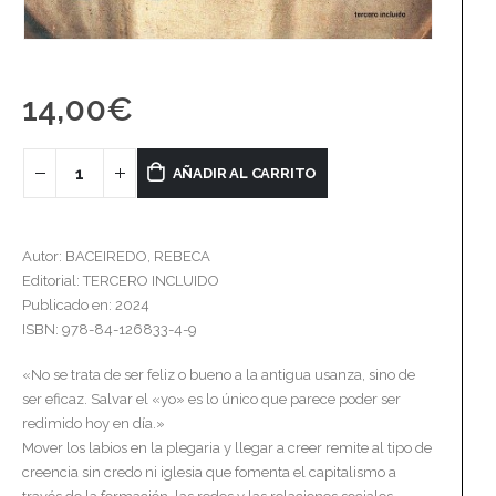
14,00
€
AÑADIR AL CARRITO
Autor: BACEIREDO, REBECA
Editorial: TERCERO INCLUIDO
Publicado en: 2024
ISBN: 978-84-126833-4-9
«No se trata de ser feliz o bueno a la antigua usanza, sino de
ser eficaz. Salvar el «yo» es lo único que parece poder ser
redimido hoy en día.»
Mover los labios en la plegaria y llegar a creer remite al tipo de
creencia sin credo ni iglesia que fomenta el capitalismo a