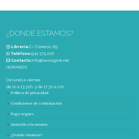
¿DONDE ESTAMOS?
Librería:
C/ Cisneros, 69
Teléfono:
‭942 375 226‬
Contacto:
info@lavoragine.net
HORARIOS
De lunes a viernes
de 10 a 13:30h. y de 17:30 a 21h.
Política de privacidad
Condiciones de contratación
Pago seguro
Atención a la usuaria
¿Donde estamos?