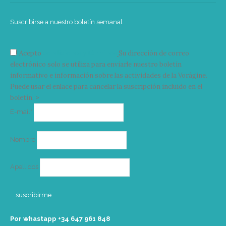
Suscribirse a nuestro boletín semanal
Acepto
condiciones y términos
Su dirección de correo
electrónico solo se utiliza para enviarle nuestro boletín
informativo e información sobre las actividades de la Vorágine.
Puede usar el enlace para cancelar la suscripción incluido en el
boletín. >
Correo
E-mail*
electrónico
Nombre
Apellidos
Por whastapp +34 ‭647 961 848‬