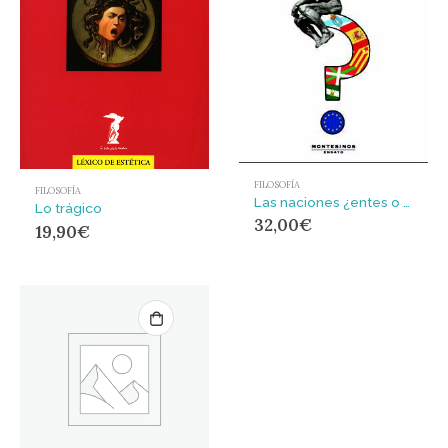
FILOSOFÍA
FILOSOFÍA
Las naciones ¿entes o entelequias? : (Hacia un Estado transubjetivo)
Lo trágico
32,00
€
19,90
€