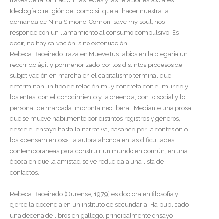
través de la formación, las redes y las relaciones sociales.
Ideología o religión del como si, que al hacer nuestra la
demanda de Nina Simone: Com’on, save my soul, nos
responde con un llamamiento al consumo compulsivo. Es
decir, no hay salvación, sino extenuación.
Rebeca Baceiredo traza en Mueve tus labios en la plegaria un
recorrido ágil y pormenorizado por los distintos procesos de
subjetivación en marcha en el capitalismo terminal que
determinan un tipo de relación muy concreta con el mundo y
los entes, con el conocimiento y la creencia, con lo social y lo
personal de marcada impronta neoliberal. Mediante una prosa
que se mueve hábilmente por distintos registros y géneros,
desde el ensayo hasta la narrativa, pasando por la confesión o
los «pensamientos», la autora ahonda en las dificultades
contemporáneas para construir un mundo en común, en una
época en que la amistad se ve reducida a una lista de
contactos.
Rebeca Baceiredo (Ourense, 1979) es doctora en filosofía y
ejerce la docencia en un instituto de secundaria. Ha publicado
una decena de libros en gallego, principalmente ensayo