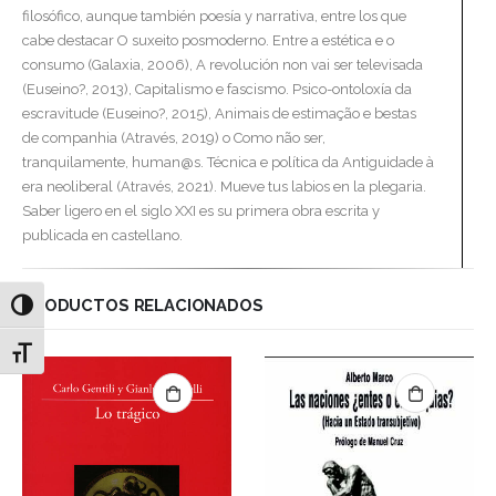
filosófico, aunque también poesía y narrativa, entre los que
cabe destacar O suxeito posmoderno. Entre a estética e o
consumo (Galaxia, 2006), A revolución non vai ser televisada
(Euseino?, 2013), Capitalismo e fascismo. Psico-ontoloxía da
escravitude (Euseino?, 2015), Animais de estimação e bestas
de companhia (Através, 2019) o Como não ser,
tranquilamente, human@s. Técnica e política da Antiguidade à
era neoliberal (Através, 2021). Mueve tus labios en la plegaria.
Saber ligero en el siglo XXI es su primera obra escrita y
publicada en castellano.
PRODUCTOS RELACIONADOS
Alternar alto contraste
Alternar tamaño de letra