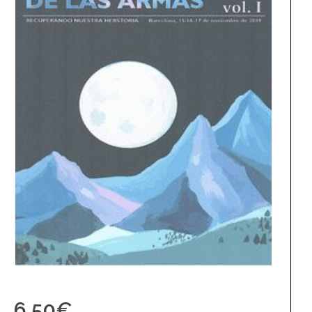
6,50
€