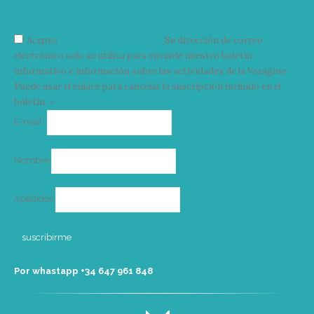
Acepto
condiciones y términos
Su dirección de correo
electrónico solo se utiliza para enviarle nuestro boletín
informativo e información sobre las actividades de la Vorágine.
Puede usar el enlace para cancelar la suscripción incluido en el
boletín. >
Correo
E-mail*
electrónico
Nombre
Apellidos
Por whastapp +34 ‭647 961 848‬