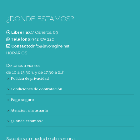
¿DONDE ESTAMOS?
Librería:
C/ Cisneros, 69
Teléfono:
‭942 375 226‬
Contacto:
info@lavoragine.net
HORARIOS
De lunes a viernes
de 10 a 13:30h. y de 17:30 a 21h.
Política de privacidad
Condiciones de contratación
Pago seguro
Atención a la usuaria
¿Donde estamos?
Suscribirse a nuestro boletín semanal