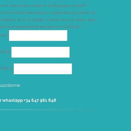
rreo electrónico solo se utiliza para enviarle
estro boletín informativo e información sobre las
tividades de la Vorágine. Puede usar el enlace para
celar la suscripción incluido en el boletín. >
Correo
mail*
electrónico
ombre
ellidos
r whastapp +34 ‭647 961 848‬