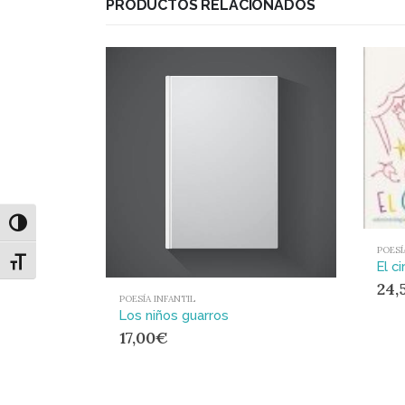
PRODUCTOS RELACIONADOS
Alternar alto contraste
POESÍ
Alternar tamaño de letra
El ci
24,
POESÍA INFANTIL
Los niños guarros
17,00
€