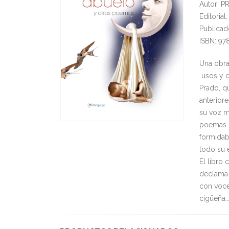
Autor: 
Editoria
Publicad
ISBN: 97
Una obra
usos y c
Prado, q
anteriore
su voz m
poemas p
formidab
todo su 
El libro
declama 
con voce
cigüeña…