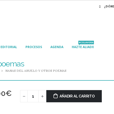
¿DÓN
#COLAVORA
EDITORIAL
PROCESOS
AGENDA
HAZTE ALIADX
 poemas
NANAS DEL ABUELO Y OTROS POEMAS
00
€
AÑADIR AL CARRITO