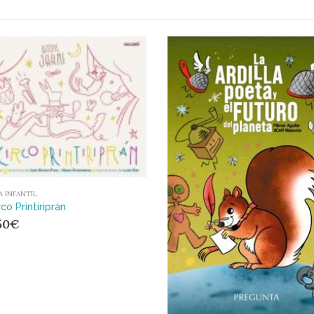
A INFANTIL
rco Printiriprán
50
€