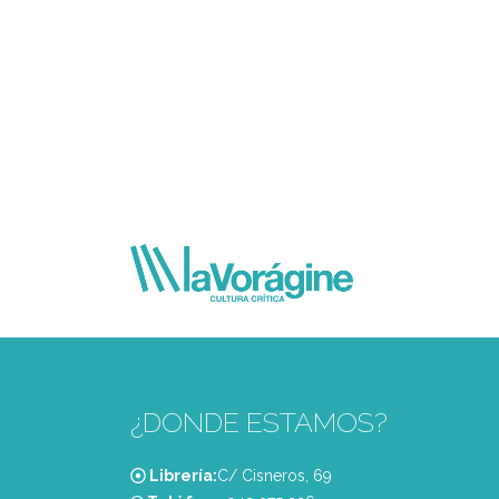
¿DONDE ESTAMOS?
Librería:
C/ Cisneros, 69