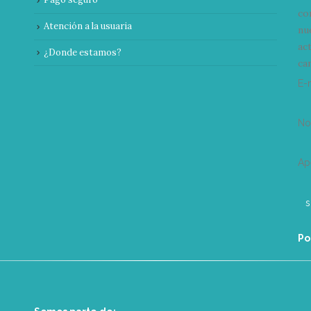
co
Atención a la usuaria
nu
ac
¿Donde estamos?
can
E-
N
Ap
Po