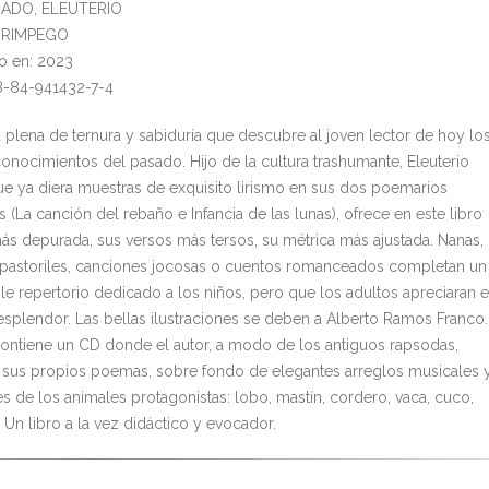
PRADO, ELEUTERIO
l: RIMPEGO
o en: 2023
8-84-941432-7-4
 plena de ternura y sabiduría que descubre al joven lector de hoy lo
onocimientos del pasado. Hijo de la cultura trashumante, Eleuterio
ue ya diera muestras de exquisito lirismo en sus dos poemarios
s (La canción del rebaño e Infancia de las lunas), ofrece en este libro
ás depurada, sus versos más tersos, su métrica más ajustada. Nanas,
astoriles, canciones jocosas o cuentos romanceados completan un
le repertorio dedicado a los niños, pero que los adultos apreciaran 
esplendor. Las bellas ilustraciones se deben a Alberto Ramos Franco.
 contiene un CD donde el autor, a modo de los antiguos rapsodas,
sus propios poemas, sobre fondo de elegantes arreglos musicales 
s de los animales protagonistas: lobo, mastín, cordero, vaca, cuco,
 Un libro a la vez didáctico y evocador.