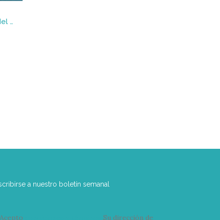
La ardilla poeta y el futuro del planeta
scribirse a nuestro boletín semanal
Acepto
condiciones y términos
Su dirección de