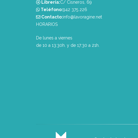
Librería:
C/ Cisneros, 69
Teléfono:
‭942 375 226‬
Contacto:
info@lavoragine.net
HORARIOS
De lunes a viernes
de 10 a 13:30h. y de 17:30 a 21h.