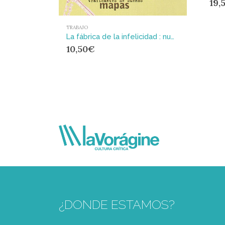
19,
TRABAJO
La fábrica de la infelicidad : nuevas formas de trabajo y movimiento global
10,50
€
¿DONDE ESTAMOS?