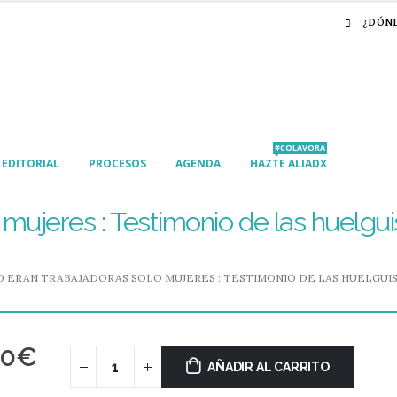
¿DÓN
#COLAVORA
EDITORIAL
PROCESOS
AGENDA
HAZTE ALIADX
mujeres : Testimonio de las huelgui
O ERAN TRABAJADORAS SOLO MUJERES : TESTIMONIO DE LAS HUELGUIST
00
€
AÑADIR AL CARRITO