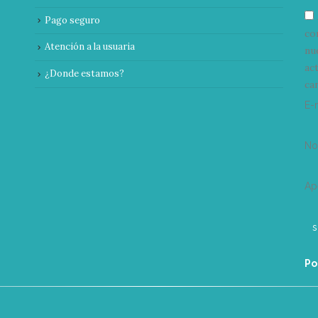
Pago seguro
co
Atención a la usuaria
nu
ac
¿Donde estamos?
can
E-
N
Ap
Po