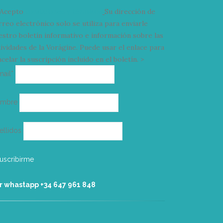
Acepto
condiciones y términos
Su dirección de
rreo electrónico solo se utiliza para enviarle
estro boletín informativo e información sobre las
tividades de la Vorágine. Puede usar el enlace para
celar la suscripción incluido en el boletín. >
Correo
mail*
electrónico
ombre
ellidos
r whastapp +34 ‭647 961 848‬