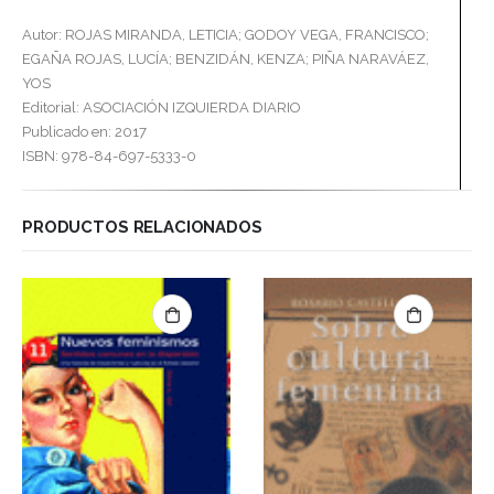
Autor: ROJAS MIRANDA, LETICIA; GODOY VEGA, FRANCISCO;
EGAÑA ROJAS, LUCÍA; BENZIDÁN, KENZA; PIÑA NARAVÁEZ,
YOS
Editorial: ASOCIACIÓN IZQUIERDA DIARIO
Publicado en: 2017
ISBN: 978-84-697-5333-0
PRODUCTOS RELACIONADOS