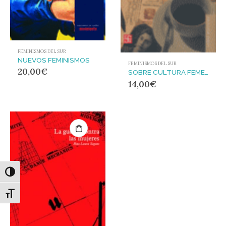
FEMINISMOS DEL SUR
NUEVOS FEMINISMOS
FEMINISMOS DEL SUR
20,00
€
SOBRE CULTURA FEMENINA
14,00
€
Alternar alto contraste
Alternar tamaño de letra