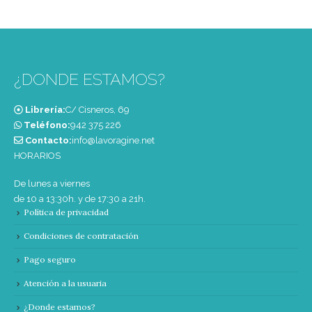
¿DONDE ESTAMOS?
Librería:
C/ Cisneros, 69
Teléfono:
‭942 375 226‬
Contacto:
info@lavoragine.net
HORARIOS
De lunes a viernes
de 10 a 13:30h. y de 17:30 a 21h.
Política de privacidad
Condiciones de contratación
Pago seguro
Atención a la usuaria
¿Donde estamos?