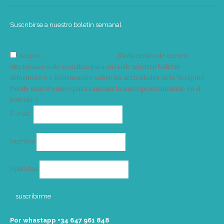
Suscribirse a nuestro boletín semanal
Acepto
condiciones y términos
Su dirección de correo
electrónico solo se utiliza para enviarle nuestro boletín
informativo e información sobre las actividades de la Vorágine.
Puede usar el enlace para cancelar la suscripción incluido en el
boletín. >
Correo
E-mail*
electrónico
Nombre
Apellidos
Por whastapp +34 ‭647 961 848‬