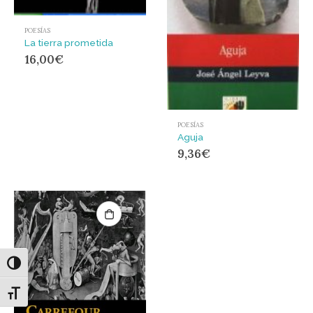
POESÍAS
La tierra prometida
16,00
€
POESÍAS
Aguja
9,36
€
Alternar alto contraste
Alternar tamaño de letra