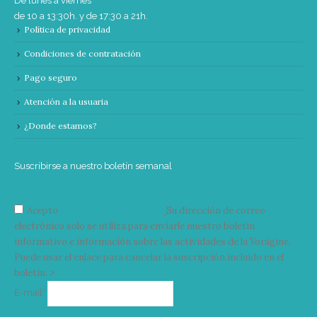
De lunes a viernes
de 10 a 13:30h. y de 17:30 a 21h.
Política de privacidad
Condiciones de contratación
Pago seguro
Atención a la usuaria
¿Donde estamos?
Suscribirse a nuestro boletín semanal
Acepto
condiciones y términos
Su dirección de correo
electrónico solo se utiliza para enviarle nuestro boletín
informativo e información sobre las actividades de la Vorágine.
Puede usar el enlace para cancelar la suscripción incluido en el
boletín. >
Correo
E-mail*
electrónico