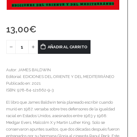
13,00
€
AÑADIR AL CARRITO
Autor: JAMES BALDWIN
Editorial: EDICIONES DEL ORIENTE Y DEL MEDITERRÁNEO
Publicado en: 2021
ISBN: 978-84-121662-9-3
El libro que James Baldwin tenía planeado escribir cuando
murió en 1987, versaba sobre tres defensores de la igualdad
racial en Estados Unidos, asesinados entre 1963 y 1968:
Medgar Evers, Malcolm X y Martin Luther King. Solo se
conservaron apuntes sueltos, que dos décadas después fueron
entregados por su hermana Gloria al cineasta Raoul Peck. Este