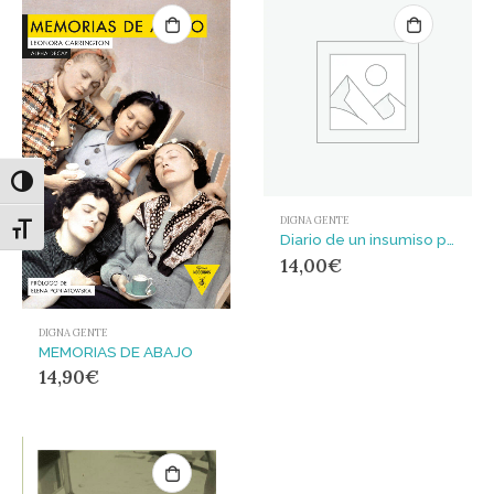
Alternar alto contraste
DIGNA GENTE
Alternar tamaño de letra
Diario de un insumiso preso
14,00
€
DIGNA GENTE
MEMORIAS DE ABAJO
14,90
€