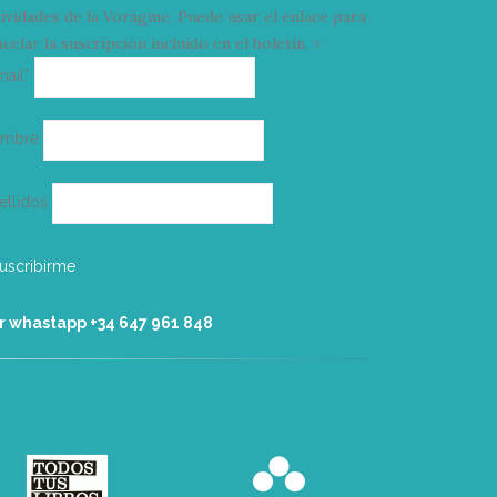
tividades de la Vorágine. Puede usar el enlace para
celar la suscripción incluido en el boletín. >
Correo
mail*
electrónico
ombre
ellidos
r whastapp +34 ‭647 961 848‬