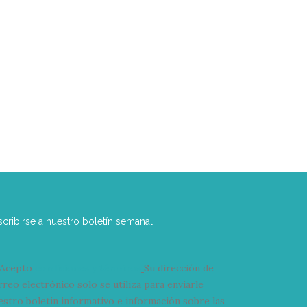
scribirse a nuestro boletín semanal
Acepto
condiciones y términos
Su dirección de
rreo electrónico solo se utiliza para enviarle
estro boletín informativo e información sobre las