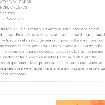
DOSTOIEVSKI, FIÓDOR
l: NÓRDICA LIBROS
o en: 2025
9-13-87922-22-1
rsburgo, su luz, sus casas y sus avenidas son el escenario de esta
da novela. En una de esas «noches blancas» que se dan en la ciudad
nte la época del solsticio de verano, un joven solitario e introvertido
mo conoce de forma accidental a una muchacha a la orilla del canal.
primer encuentro, la pareja de desconocidos se citará las tres noches
s, noches en las que ella, de nombre Nástenka, relatará su triste
y en las que harán acto de presencia, de forma sutil y envolvente, las
pasiones que mueven al ser humano: el amor, la ilusión, la esperanza
or, el desengaño.