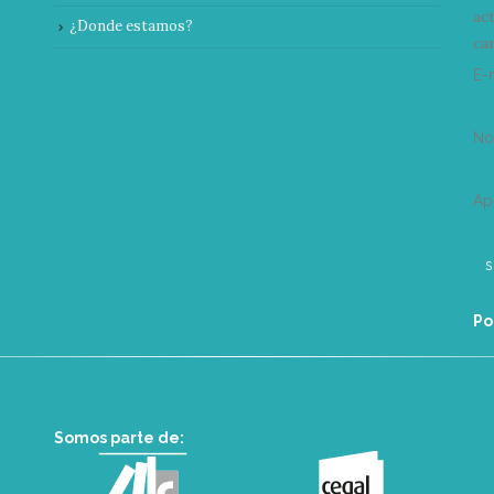
ac
¿Donde estamos?
can
E-
N
Ap
Po
Somos parte de: