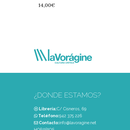
14,00
€
¿DONDE ESTAMOS?
Librería:
C/ Cisneros, 69
Teléfono:
‭942 375 226‬
Contacto:
info@lavoragine.net
HORARIOS