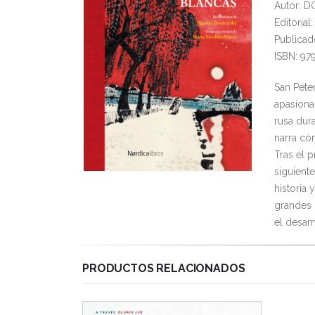
Autor: 
Editoria
Publicad
ISBN: 97
San Pete
apasiona
rusa dura
narra có
Tras el 
siguiente
historia 
grandes 
el desam
PRODUCTOS RELACIONADOS