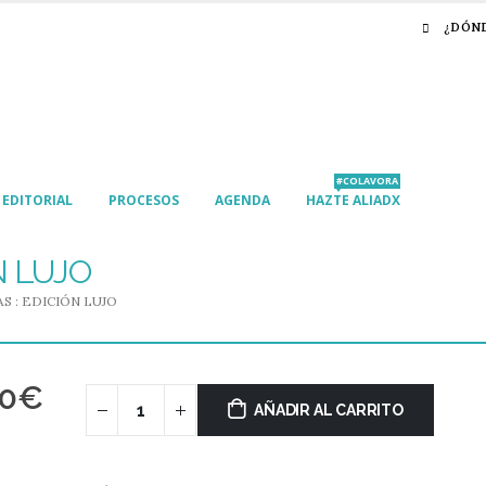
¿DÓN
#COLAVORA
EDITORIAL
PROCESOS
AGENDA
HAZTE ALIADX
N LUJO
S : EDICIÓN LUJO
50
€
AÑADIR AL CARRITO