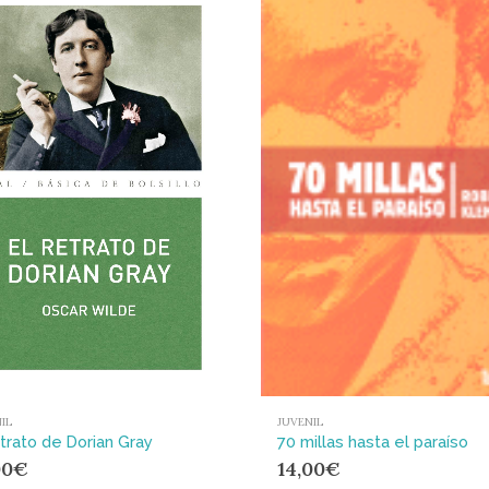
JUVENIL
IL
70 millas hasta el paraíso
etrato de Dorian Gray
14,00
€
00
€