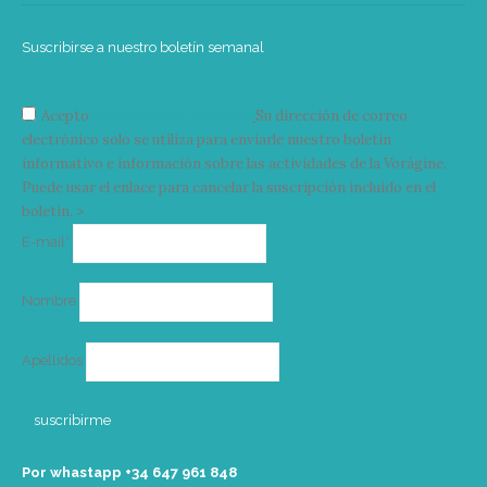
Suscribirse a nuestro boletín semanal
Acepto
condiciones y términos
Su dirección de correo
electrónico solo se utiliza para enviarle nuestro boletín
informativo e información sobre las actividades de la Vorágine.
Puede usar el enlace para cancelar la suscripción incluido en el
boletín. >
Correo
E-mail*
electrónico
Nombre
Apellidos
Por whastapp +34 ‭647 961 848‬