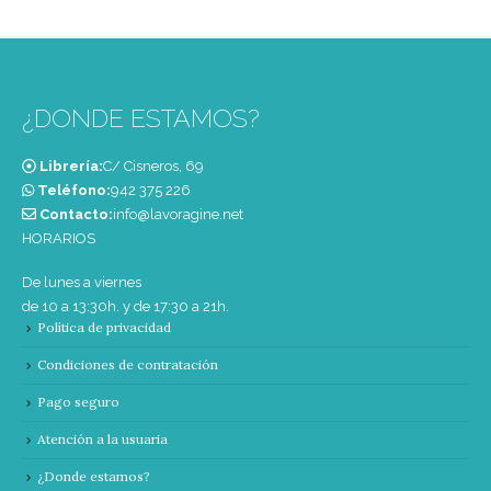
¿DONDE ESTAMOS?
Librería:
C/ Cisneros, 69
Teléfono:
‭942 375 226‬
Contacto:
info@lavoragine.net
HORARIOS
De lunes a viernes
de 10 a 13:30h. y de 17:30 a 21h.
Política de privacidad
Condiciones de contratación
Pago seguro
Atención a la usuaria
¿Donde estamos?