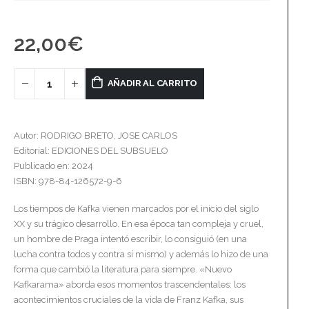
22,00
€
AÑADIR AL CARRITO
Autor: RODRIGO BRETO, JOSE CARLOS
Editorial: EDICIONES DEL SUBSUELO
Publicado en: 2024
ISBN: 978-84-126572-9-6
Los tiempos de Kafka vienen marcados por el inicio del siglo
XX y su trágico desarrollo. En esa época tan compleja y cruel,
un hombre de Praga intentó escribir, lo consiguió (en una
lucha contra todos y contra sí mismo) y además lo hizo de una
forma que cambió la literatura para siempre. «Nuevo
Kafkarama» aborda esos momentos trascendentales: los
acontecimientos cruciales de la vida de Franz Kafka, sus