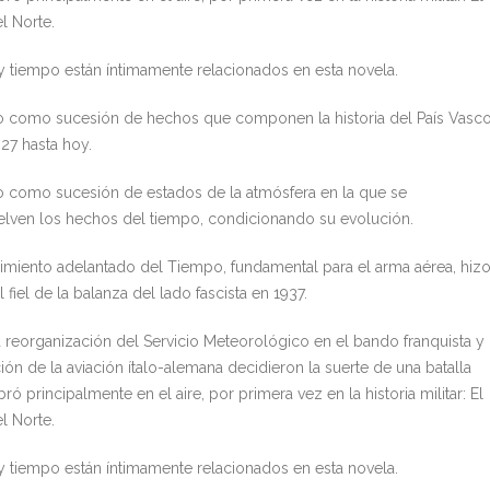
l Norte.
 tiempo están íntimamente relacionados en esta novela.
o como sucesión de hechos que componen la historia del País Vasc
27 hasta hoy.
o como sucesión de estados de la atmósfera en la que se
lven los hechos del tiempo, condicionando su evolución.
imiento adelantado del Tiempo, fundamental para el arma aérea, hiz
el fiel de la balanza del lado fascista en 1937.
a reorganización del Servicio Meteorológico en el bando franquista y 
ión de la aviación ítalo-alemana decidieron la suerte de una batalla
bró principalmente en el aire, por primera vez en la historia militar: El
l Norte.
 tiempo están íntimamente relacionados en esta novela.