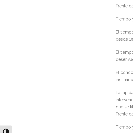
Frente de
Tiempo y
El tiemp
desde 19
El tiemp
desenvue
El conoc
inclinar 
La rápid
intervenc
que se li
Frente de
Tiempo y