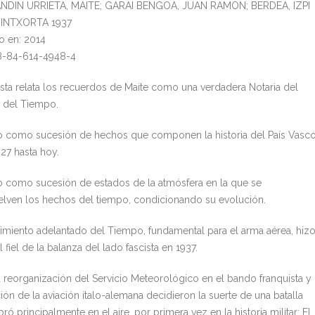
LANDIN URRIETA, MAITE; GARAI BENGOA, JUAN RAMÓN; BERDEA, IZPI
l: INTXORTA 1937
o en: 2014
8-84-614-4948-4
ista relata los recuerdos de Maite como una verdadera Notaria del
 del Tiempo.
o como sucesión de hechos que componen la historia del País Vasc
27 hasta hoy.
o como sucesión de estados de la atmósfera en la que se
lven los hechos del tiempo, condicionando su evolución.
imiento adelantado del Tiempo, fundamental para el arma aérea, hiz
el fiel de la balanza del lado fascista en 1937.
a reorganización del Servicio Meteorológico en el bando franquista y 
ión de la aviación ítalo-alemana decidieron la suerte de una batalla
bró principalmente en el aire, por primera vez en la historia militar: El