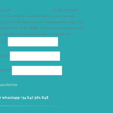
Acepto
condiciones y términos
Su dirección de
rreo electrónico solo se utiliza para enviarle
estro boletín informativo e información sobre las
tividades de la Vorágine. Puede usar el enlace para
celar la suscripción incluido en el boletín. >
Correo
mail*
electrónico
ombre
ellidos
r whastapp +34 ‭647 961 848‬