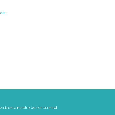
El camino hacia abajo : Consideraciones de un revolucionario alemán sobre una gran época (1900-1950)
scribirse a nuestro boletín semanal