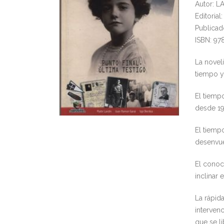
Autor: 
Editoria
Publicad
ISBN: 97
La novel
tiempo y
El tiemp
desde 19
El tiemp
desenvue
El conoc
inclinar 
La rápid
intervenc
que se li