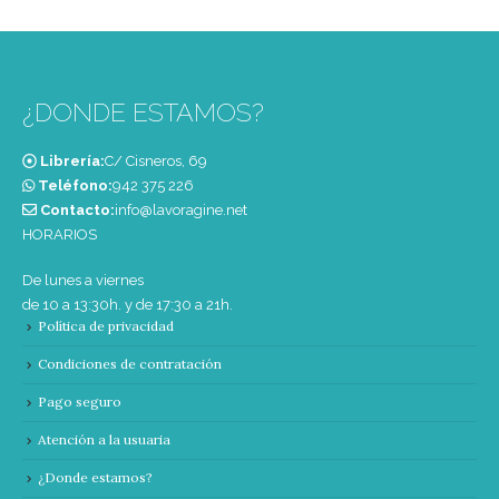
¿DONDE ESTAMOS?
Librería:
C/ Cisneros, 69
Teléfono:
‭942 375 226‬
Contacto:
info@lavoragine.net
HORARIOS
De lunes a viernes
de 10 a 13:30h. y de 17:30 a 21h.
Política de privacidad
Condiciones de contratación
Pago seguro
Atención a la usuaria
¿Donde estamos?