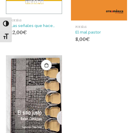
POESÍAS
Alternar alto contraste
Las señales que hacemos en los mapas
POESÍAS
12,00
€
El mal pastor
Alternar tamaño de letra
8,00
€