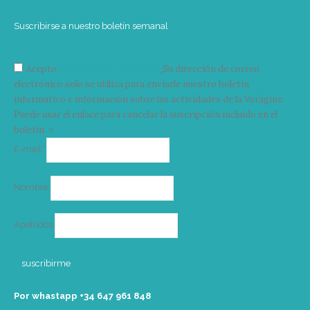
Suscribirse a nuestro boletín semanal
Acepto
condiciones y términos
Su dirección de correo
electrónico solo se utiliza para enviarle nuestro boletín
informativo e información sobre las actividades de la Vorágine.
Puede usar el enlace para cancelar la suscripción incluido en el
boletín. >
Correo
E-mail*
electrónico
Nombre
Apellidos
Por whastapp +34 ‭647 961 848‬