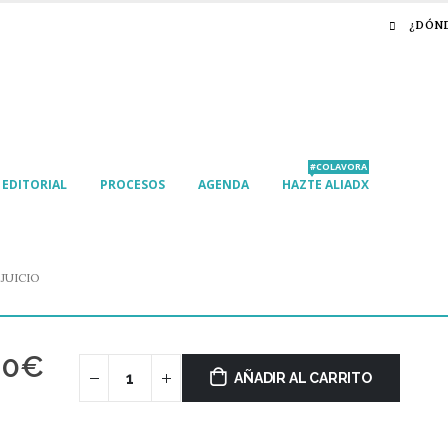
¿DÓN
#COLAVORA
EDITORIAL
PROCESOS
AGENDA
HAZTE ALIADX
JUICIO
00
€
AÑADIR AL CARRITO