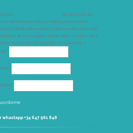
Acepto
condiciones y términos
Su dirección de
rreo electrónico solo se utiliza para enviarle
estro boletín informativo e información sobre las
tividades de la Vorágine. Puede usar el enlace para
celar la suscripción incluido en el boletín. >
Correo
mail*
electrónico
ombre
ellidos
r whastapp +34 ‭647 961 848‬