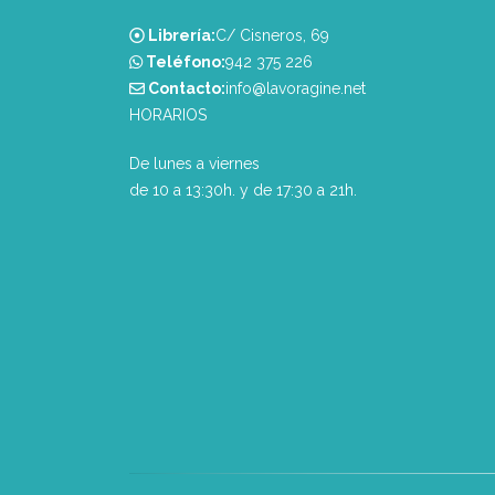
Librería:
C/ Cisneros, 69
Teléfono:
‭942 375 226‬
Contacto:
info@lavoragine.net
HORARIOS
De lunes a viernes
de 10 a 13:30h. y de 17:30 a 21h.