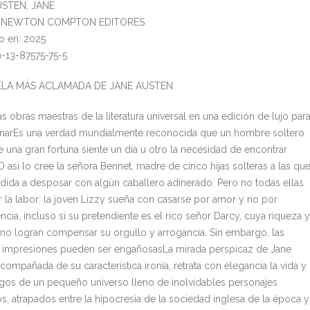
USTEN, JANE
al: NEWTON COMPTON EDITORES
o en: 2025
9-13-87575-75-5
ELA MÁS ACLAMADA DE JANE AUSTEN
s obras maestras de la literatura universal en una edición de lujo par
narEs una verdad mundialmente reconocida que un hombre soltero
 una gran fortuna siente un día u otro la necesidad de encontrar
 así lo cree la señora Bennet, madre de cinco hijas solteras a las qu
idida a desposar con algún caballero adinerado. Pero no todas ellas
r la labor: la joven Lizzy sueña con casarse por amor y no por
cia, incluso si su pretendiente es el rico señor Darcy, cuya riqueza y
o no logran compensar su orgullo y arrogancia. Sin embargo, las
 impresiones pueden ser engañosasLa mirada perspicaz de Jane
compañada de su característica ironía, retrata con elegancia la vida y
ogos de un pequeño universo lleno de inolvidables personajes
s, atrapados entre la hipocresía de la sociedad inglesa de la época y