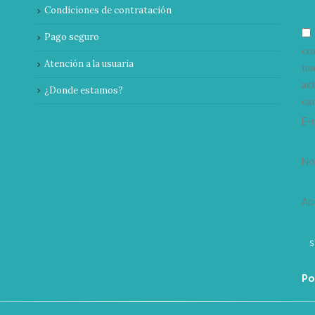
Condiciones de contratación
Pago seguro
co
Atención a la usuaria
nu
ac
¿Donde estamos?
can
E-
N
Ap
Po