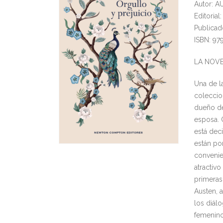
Autor: A
Editori
Publicad
ISBN: 97
LA NOV
Una de la
coleccio
dueño de
esposa. O
está dec
están po
convenien
atractiv
primeras
Austen, a
los diál
femenino