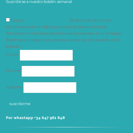
Suscribirse a nuestro boletín semanal
Acepto
condiciones y términos
Su dirección de correo
electrónico solo se utiliza para enviarle nuestro boletín
informativo e información sobre las actividades de la Vorágine.
Puede usar el enlace para cancelar la suscripción incluido en el
boletín. >
Correo
E-mail*
electrónico
Nombre
Apellidos
Por whastapp +34 ‭647 961 848‬