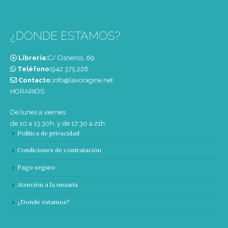
¿DONDE ESTAMOS?
Librería:
C/ Cisneros, 69
Teléfono:
‭942 375 226‬
Contacto:
info@lavoragine.net
HORARIOS
De lunes a viernes
de 10 a 13:30h. y de 17:30 a 21h.
Política de privacidad
Condiciones de contratación
Pago seguro
Atención a la usuaria
¿Donde estamos?