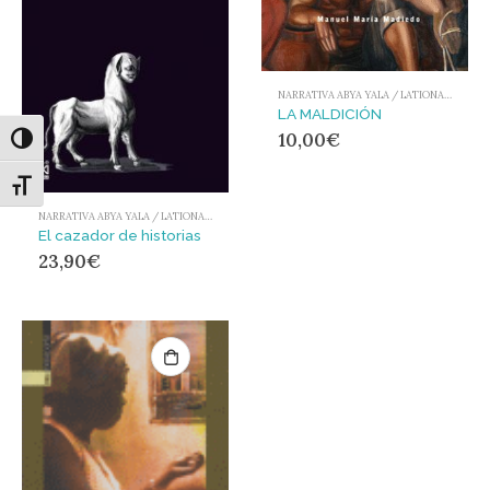
NARRATIVA ABYA YALA / LATIONAMÉRICA Y EL CARIBE
LA MALDICIÓN
10,00
€
Alternar alto contraste
Alternar tamaño de letra
NARRATIVA ABYA YALA / LATIONAMÉRICA Y EL CARIBE
El cazador de historias
23,90
€