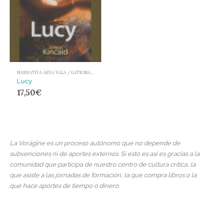
NARRATIVA ABYA YALA / LATIONAMÉRICA Y EL CARIBE
Lucy
17,50
€
La Vorágine es un proceso autónomo que no depende de
subvenciones ni de aportes externos. Si esto es así es gracias a la
comunidad que participa de nuestro centro de cultura crítica, la
que asiste a las jornadas de formación, la que compra libros o la
que hace aportes de tiempo o dinero.