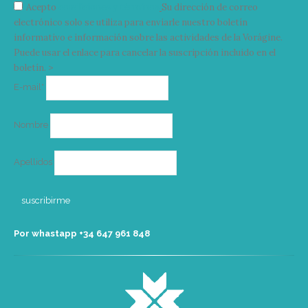
Acepto
condiciones y términos
Su dirección de correo
electrónico solo se utiliza para enviarle nuestro boletín
informativo e información sobre las actividades de la Vorágine.
Puede usar el enlace para cancelar la suscripción incluido en el
boletín. >
Correo
E-mail*
electrónico
Nombre
Apellidos
Por whastapp +34 ‭647 961 848‬