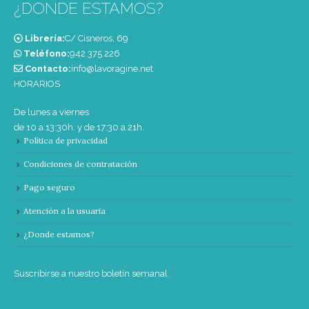
¿DONDE ESTAMOS?
Librería:
C/ Cisneros, 69
Teléfono:
‭942 375 226‬
Contacto:
info@lavoragine.net
HORARIOS
De lunes a viernes
de 10 a 13:30h. y de 17:30 a 21h.
Política de privacidad
Condiciones de contratación
Pago seguro
Atención a la usuaria
¿Donde estamos?
Suscribirse a nuestro boletín semanal