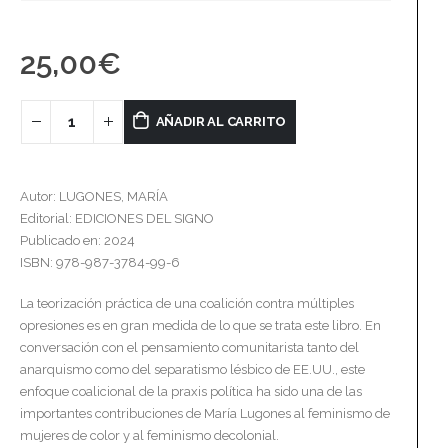
25,00
€
AÑADIR AL CARRITO
Autor: LUGONES, MARÍA
Editorial: EDICIONES DEL SIGNO
Publicado en: 2024
ISBN: 978-987-3784-99-6
La teorización práctica de una coalición contra múltiples
opresiones es en gran medida de lo que se trata este libro. En
conversación con el pensamiento comunitarista tanto del
anarquismo como del separatismo lésbico de EE.UU., este
enfoque coalicional de la praxis política ha sido una de las
importantes contribuciones de María Lugones al feminismo de
mujeres de color y al feminismo decolonial.