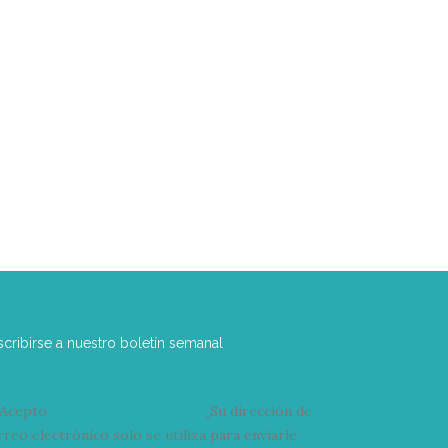
scribirse a nuestro boletín semanal
Acepto
condiciones y términos
Su dirección de
rreo electrónico solo se utiliza para enviarle