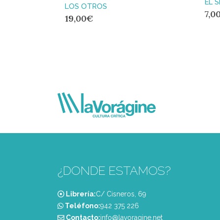
EL 
LOS OTROS
7,0
19,00
€
¿DONDE ESTAMOS?
Librería:
C/ Cisneros, 69
Teléfono:
‭942 375 226‬
Contacto:
info@lavoragine.net