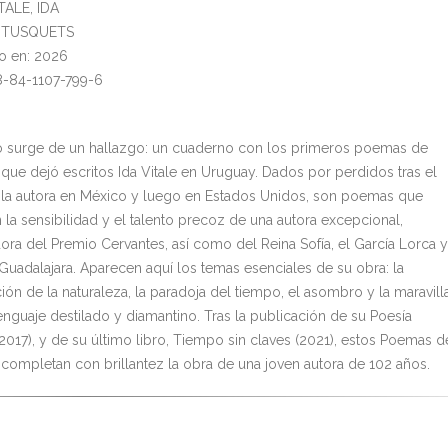
ITALE, IDA
l: TUSQUETS
o en: 2026
8-84-1107-799-6
ro surge de un hallazgo: un cuaderno con los primeros poemas de
 que dejó escritos Ida Vitale en Uruguay. Dados por perdidos tras el
e la autora en México y luego en Estados Unidos, son poemas que
 la sensibilidad y el talento precoz de una autora excepcional,
ra del Premio Cervantes, así como del Reina Sofía, el García Lorca y
 Guadalajara. Aparecen aquí los temas esenciales de su obra: la
ón de la naturaleza, la paradoja del tiempo, el asombro y la maravilla
enguaje destilado y diamantino. Tras la publicación de su Poesía
(2017), y de su último libro, Tiempo sin claves (2021), estos Poemas d
 completan con brillantez la obra de una joven autora de 102 años.