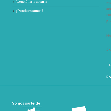
Atención a la usuaria
nu
ac
¿Donde estamos?
can
E-
N
Ap
Po
Somos parte de: