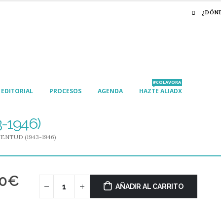
¿DÓN
#COLAVORA
EDITORIAL
PROCESOS
AGENDA
HAZTE ALIADX
-1946)
ENTUD (1943-1946)
00
€
AÑADIR AL CARRITO