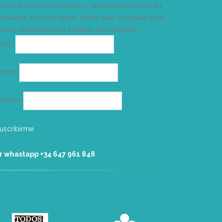
estro boletín informativo e información sobre las
tividades de la Vorágine. Puede usar el enlace para
celar la suscripción incluido en el boletín. >
Correo
mail*
electrónico
ombre
ellidos
r whastapp +34 ‭647 961 848‬