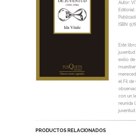
Autor: V
Editoria
Publicad
ISBN: 97
Este lib
juventud
exilio d
muestran
merecedo
el Fil de
observaci
con un l
reunida 
juventud
PRODUCTOS RELACIONADOS