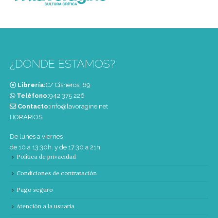
¿DONDE ESTAMOS?
Librería:
C/ Cisneros, 69
Teléfono:
‭942 375 226‬
Contacto:
info@lavoragine.net
HORARIOS
De lunes a viernes
de 10 a 13:30h. y de 17:30 a 21h.
Política de privacidad
Condiciones de contratación
Pago seguro
Atención a la usuaria