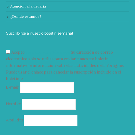
Atención a la usuaria
¿Donde estamos?
Suscribirse a nuestro boletín semanal
Acepto
condiciones y términos
Su dirección de correo
electrónico solo se utiliza para enviarle nuestro boletín
informativo e información sobre las actividades de la Vorágine.
Puede usar el enlace para cancelar la suscripción incluido en el
boletín. >
Correo
E-mail*
electrónico
Nombre
Apellidos